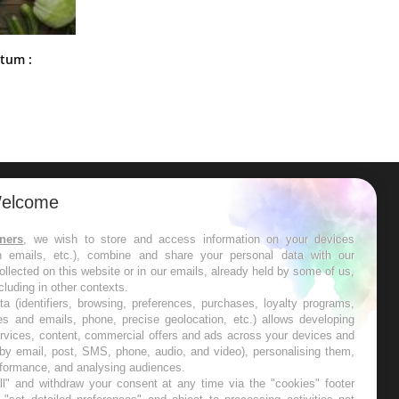
Comment nous percevons le chaud
rtum :
et le froid : une recherche éclaire le
sujet
elcome
ER
tners
, we wish to store and access information on your devices
in emails, etc.), combine and share your personal data with our
s les semaines les meilleures
ollected on this website or in our emails, already held by some of us,
ncluding in other contexts.
ta (identifiers, browsing, preferences, purchases, loyalty programs,
es and emails, phone, precise geolocation, etc.) allows developing
ervices, content, commercial offers and ads across your devices and
 by email, post, SMS, phone, audio, and video), personalising them,
RE
rformance, and analysing audiences.
l" and withdraw your consent at any time via the "cookies" footer