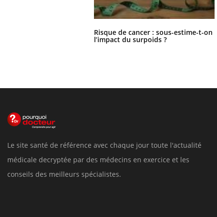
Risque de cancer : sous-estime-t-on
l’impact du surpoids ?
Le site santé de référence avec chaque jour toute l'actualité
médicale decryptée par des médecins en exercice et les
conseils des meilleurs spécialistes.