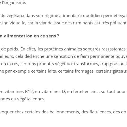
 l’organisme.
us de végétaux dans son régime alimentaire quotidien permet éga
 individuelle, car la viande issue des ruminants est très polluant
son alimentation en ce sens ?
e de poids. En effet, les protéines animales sont très rassasiante
 ailleurs, cela déclenche une sensation de faim permanente pouva
 excès, certains produits végétaux transformés, trop gras ou 
 par exemple certains laits, certains fromages, certains gâteaux
en vitamines B12, en vitamines D, en fer et en zinc, surtout pour 
ma Chronique des Mains :
Carence en fer : com
ube
Youtube
ennes ou végétaliennes.
Youtube
Youtube
iquer ma maladie
prévenir
voquer chez certains des ballonnements, des flatulences, des do
a des sujets qui sont faciles à aborder...
Fatigue, irritabilité, brou
res non ! D'un côté, poser des questions
même alopécie… Les symp
a maladie d'un proche c'est montrer ...
carence en fer sont multip