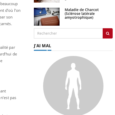
t beaucoup
Maladie de Charcot
t d’où l’on
(Sclérose latérale
ser son
amyotrophique)
carnés.
J'AI MAL
alité par
urd’hui de
ie
uant
 n’est pas