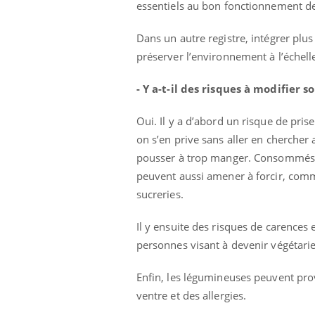
essentiels au bon fonctionnement de
Dans un autre registre, intégrer pl
préserver l’environnement à l’échelle
- Y a-t-il des risques à modifier 
Oui. Il y a d’abord un risque de pris
on s’en prive sans aller en chercher
pousser à trop manger. Consommés en
peuvent aussi amener à forcir, comme
sucreries.
Il y ensuite des risques de carences 
Eczé
Yout
personnes visant à devenir végétari
expl
Enfin, les légumineuses peuvent pro
Il y 
d'aut
ventre et des allergies.
sur l