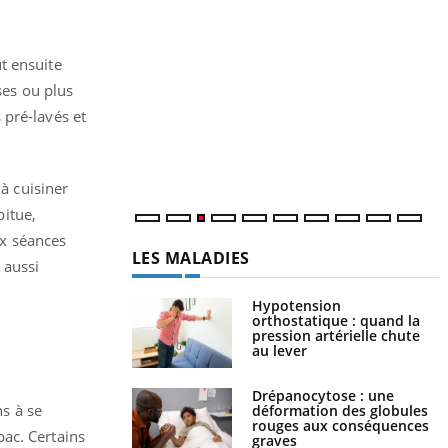
Y
p
ut ensuite
L
ses ou plus
r
 pré-lavés et
s
..
 à cuisiner
bitue,
ux séances
LES MALADIES
 aussi
Hypotension
orthostatique : quand la
pression artérielle chute
au lever
Drépanocytose : une
s à se
déformation des globules
rouges aux conséquences
bac. Certains
graves