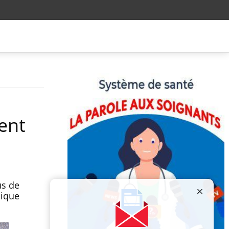
ent
us de
lique