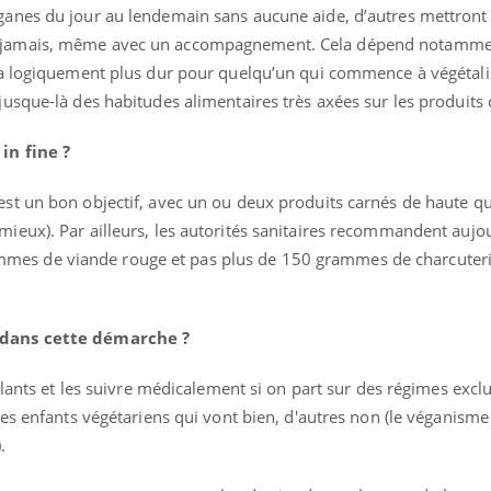
éganes du jour au lendemain sans aucune aide, d’autres mettron
t jamais, même avec un accompagnement. Cela dépend notammen
sera logiquement plus dur pour quelqu’un qui commence à végétali
jusque-là des habitudes alimentaires très axées sur les produits 
 in fine ?
est un bon objectif, avec un ou deux produits carnés de haute qu
mieux). Par ailleurs, les autorités sanitaires recommandent aujo
mes de viande rouge et pas plus de 150 grammes de charcuter
r dans cette démarche ?
igilants et les suivre médicalement si on part sur des régimes excl
 des enfants végétariens qui vont bien, d'autres non (le véganisme
.