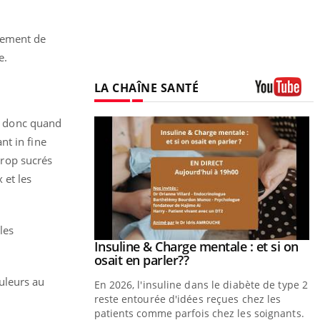
lement de
e.
LA CHAÎNE SANTÉ
Youtube
s, donc quand
nt in fine
trop sucrés
 et les
les
prendre pour
Insuline & Charge mentale : et si on
Youtube
Youtube
osait en parler??
uleurs au
illard mental ou
En 2026, l'insuline dans le diabète de type 2
tômes de la
reste entourée d'idées reçues chez les
les ce qui la rend
patients comme parfois chez les soignants.