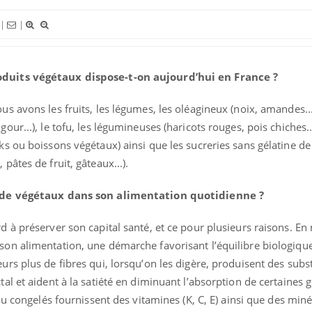
le risque de noyade
que dit 
grimpe-t-il ?
|
|
Le Viagra pourrait-il freiner
Le smart
la propagation du cancer ?
l'appren
lecture 
oduits végétaux dispose-t-on aujourd’hui en France ?
ous avons les fruits, les légumes, les oléagineux (noix, amandes...
Pourquoi manger moins de
Mordue 
protéines pourrait
vacances
our...), le tofu, les légumineuses (haricots rouges, pois chiches...
finalement être bénéfique
coma pe
ks ou boissons végétaux) ainsi que les sucreries sans gélatine de
pâtes de fruit, gâteaux...).
us de végétaux dans son alimentation quotidienne ?
rd à préserver son capital santé, et ce pour plusieurs raisons. E
son alimentation, une démarche favorisant l’équilibre biologique
eurs plus de fibres qui, lorsqu’on les digère, produisent des sub
tal et aident à la satiété en diminuant l’absorption de certaines g
s ou congelés fournissent des vitamines (K, C, E) ainsi que des min