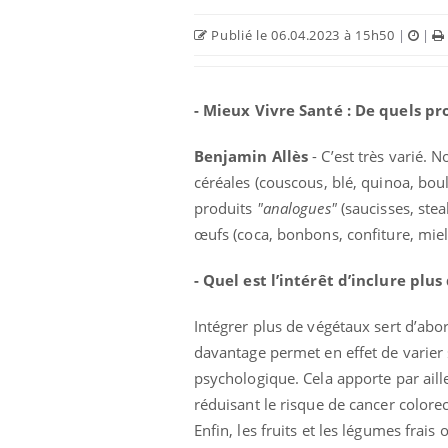
Publié le 06.04.2023 à 15h50
|
|
- Mieux Vivre Santé : De quels pr
Benjamin Allès
- C’est très varié. N
céréales (couscous, blé, quinoa, boulg
produits
"analogues"
(saucisses, stea
œufs (coca, bonbons, confiture, miel, 
- Quel est l’intérêt d’inclure pl
Intégrer plus de végétaux sert d’abo
davantage permet en effet de varier 
psychologique. Cela apporte par aill
réduisant le risque de cancer colorec
Enfin, les fruits et les légumes frai