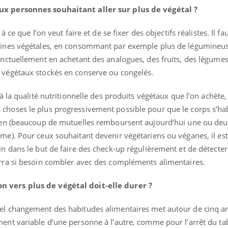
...
ux personnes souhaitant aller sur plus de végétal ?
à ce que l’on veut faire et de se fixer des objectifs réalistes. Il fa
téines végétales, en consommant par exemple plus de légumineu
onctuellement en achetant des analogues, des fruits, des légumes
 végétaux stockés en conserve ou congelés.
 à la qualité nutritionnelle des produits végétaux que l’on achète,
choses le plus progressivement possible pour que le corps s’ha
cien (beaucoup de mutuelles remboursent aujourd’hui une ou de
me). Pour ceux souhaitant devenir végétariens ou véganes, il est
in dans le but de faire des check-up régulièrement et de détecter
urra si besoin combler avec des compléments alimentaires.
 vers plus de végétal doit-elle durer ?
el changement des habitudes alimentaires met autour de cinq an
ent variable d’une personne à l’autre, comme pour l’arrêt du ta