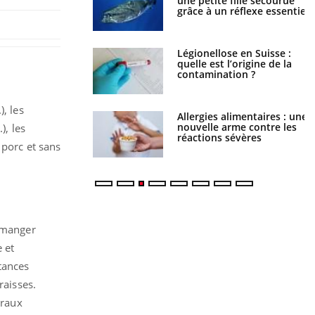
la science
une petite fille secourue
grâce à un réflexe essentiel
phone nuit-il à
Légionellose en Suisse :
tissage de la
quelle est l’origine de la
?
contamination ?
), les
par une tique en
Allergies alimentaires : une
, elle reste dans le
nouvelle arme contre les
), les
ndant 42 jours
réactions sévères
 porc et sans
n manger
 et
stances
raisses.
éraux