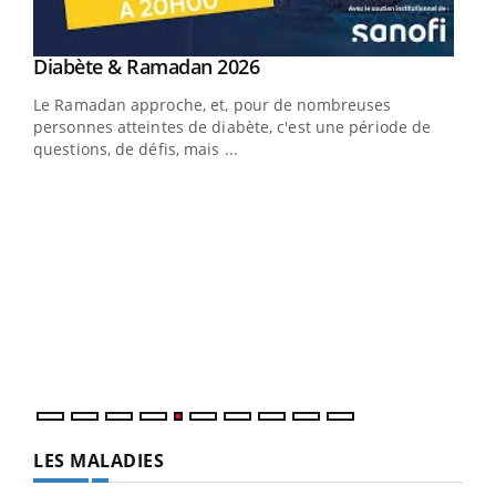
Youtube
Diabète & Ramadan 2026
Youtube
Le Ramadan approche, et, pour de nombreuses
vie !
personnes atteintes de diabète, c'est une période de
…
questions, de défis, mais ...
Un 
You
à l
Un é
mati
numé
LES MALADIES