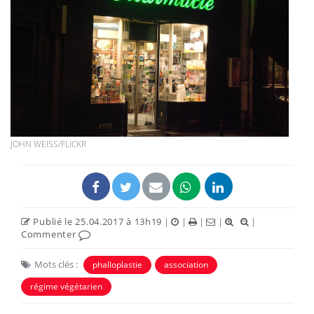
JOHN WEISS/FLICKR
Publié le 25.04.2017 à 13h19
|
|
|
|
|
Commenter
Mots clés :
phalloplastie
association
régime végétarien