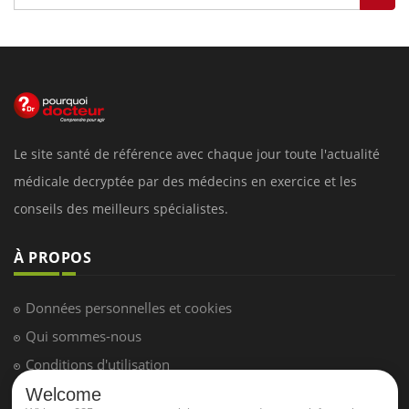
Le site santé de référence avec chaque jour toute l'actualité
médicale decryptée par des médecins en exercice et les
conseils des meilleurs spécialistes.
À PROPOS
Données personnelles et cookies
Qui sommes-nous
Conditions d'utilisation
Plan du site
Welcome