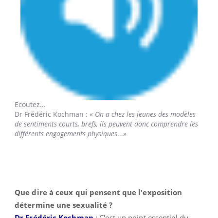
Ecoutez...
Dr Frédéric Kochman
: «
On a chez les jeunes des modèles
de sentiments courts, brefs, ils peuvent donc comprendre les
différents engagements physiques
...»
Que dire à ceux qui pensent que l'exposition
détermine une sexualité ?
Dr Frédéric Kochman
: C'est un point essentiel du