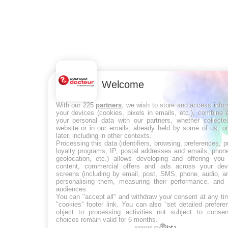
Welcome
With our 225
partners
, we wish to store and access info
your devices (cookies, pixels in emails, etc.), combine
your personal data with our partners, whether collecte
website or in our emails, already held by some of us, o
later, including in other contexts.
Processing this data (identifiers, browsing, preferences, 
loyalty programs, IP, postal addresses and emails, phon
geolocation, etc.) allows developing and offering you 
content, commercial offers and ads across your de
screens (including by email, post, SMS, phone, audio, a
personalising them, measuring their performance, and 
audiences.
You can "accept all" and withdraw your consent at any ti
"cookies" footer link
. You can also "set detailed prefere
object to processing activities not subject to conse
choices remain valid for 6 months.
powered by