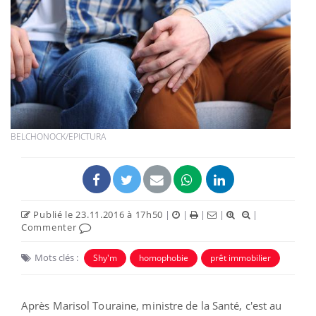
BELCHONOCK/EPICTURA
Publié le 23.11.2016 à 17h50
|
|
|
|
|
Commenter
Mots clés :
Shy'm
homophobie
prêt immobilier
Après Marisol Touraine, ministre de la Santé, c'est au