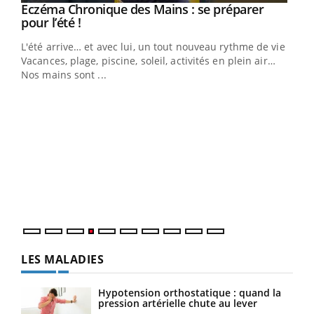
Eczéma Chronique des Mains : se préparer
Youtube
Youtube
pour l’été !
L'été arrive… et avec lui, un tout nouveau rythme de vie !
Vacances, plage, piscine, soleil, activités en plein air…
Nos mains sont ...
Dia
You
Le 
pers
ques
LES MALADIES
Hypotension orthostatique : quand la
pression artérielle chute au lever