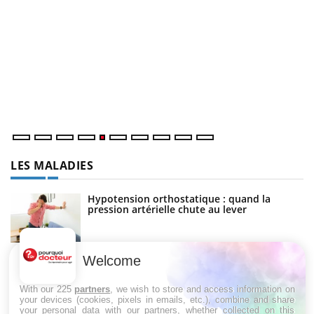
C
Yo
Co
cu
un
LES MALADIES
Hypotension orthostatique : quand la
pression artérielle chute au lever
Drépanocytose : une déformation des
globules rouges aux conséquences graves
Welcome
With our 225
partners
, we wish to store and access information on
your devices (cookies, pixels in emails, etc.), combine and share
your personal data with our partners, whether collected on this
Maladie de Charcot (Sclérose latérale