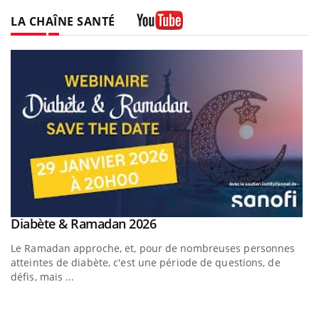
LA CHAÎNE SANTÉ
Youtube
Youtube
Diabète & Ramadan 2026
Un « jumeau numérique » pour faciliter l’accès à la
Youtube
Youtube
Youtube
médecine préventive
Le Ramadan approche, et, pour de nombreuses personnes
Un établissement lié à un groupe mutualiste innove en
atteintes de diabète, c'est une période de questions, de
matière de bilan de santé : l'utilisation d'un « jumeau
défis, mais ...
numérique » permet ...