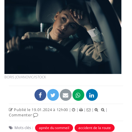
BORIS JOVANOVIC/ISTOCK
Publié le 19.01.2024 à 12h00
|
|
|
|
|
Commenter
Mots clés :
apnée du sommeil
accident de la route