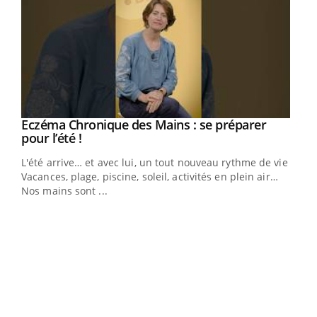
Youtube
Eczéma Chronique des Mains : se préparer
Diabète & Ramadan 2026
Youtube
Youtube
Youtube
pour l’été !
Le Ramadan approche, et, pour de nombreuses
L'été arrive… et avec lui, un tout nouveau rythme de vie !
personnes atteintes de diabète, c'est une période de
Vacances, plage, piscine, soleil, activités en plein air…
questions, de défis, mais ...
Nos mains sont ...
Un 
You
à l
Un é
mati
numé