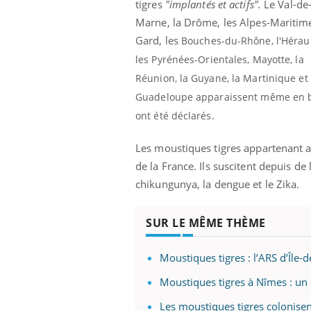
tigres
"implantés et actifs".
Le Val-de
Cytomégalovirus : ce qui
Marne, la Drôme, les Alpes-Maritime
change dans la prise en
charge des femmes
Gard, les
Bouches-du-Rhône
, l'Héraul
enceintes
les
Pyrénées-Orientales,
Mayotte, la
Réunion, la Guyane, la Martinique et 
Guadeloupe apparaissent même en bor
ont été déclarés.
Les moustiques tigres appartenant au 
de la France. Ils suscitent depuis de 
chikungunya, la dengue et le Zika.
SUR LE MÊME THÈME
Moustiques tigres : l’ARS d’Île-d
Moustiques tigres à Nîmes : un 
Les moustiques tigres colonisen