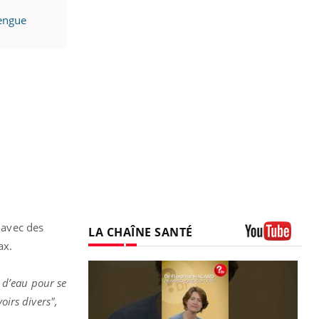
dengue
 avec des
LA CHAÎNE SANTÉ
ax.
Youtube
s d’eau pour se
oirs divers",