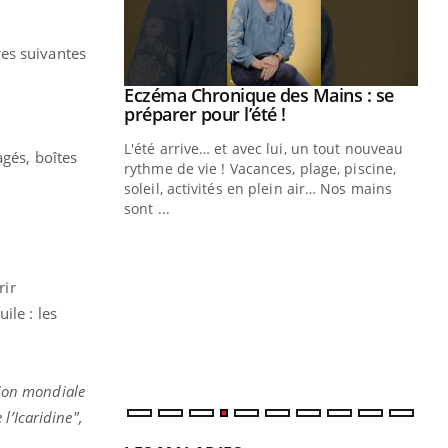
res suivantes
ale : et si on
Eczéma Chronique des Mains : se
Youtube
ube
Youtube
préparer pour l’été !
e diabète de type 2
L'été arrive… et avec lui, un tout nouveau
agés, boîtes
çues chez les
rythme de vie ! Vacances, plage, piscine,
ez les soignants.
soleil, activités en plein air… Nos mains
sont ...
Di
You
Le 
nom
rir
dia
ile : les
défi
ion mondiale
l’Icaridine",