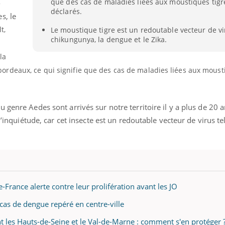
que des cas de maladies liées aux moustiques tigr
-
Pourquoi votre ventre
Pourquo
déclarés.
s, le
gâche-t-il les premiers
de prot
jours de vos vacances ?
finalem
t,
Le moustique tigre est un redoutable vecteur de vi
chikungunya, la dengue et le Zika.
la
deaux, ce qui signifie que des cas de maladies liées aux mousti
genre Aedes sont arrivés sur notre territoire il y a plus de 20 a
l’inquiétude, car cet insecte est un redoutable vecteur de virus te
e-France alerte contre leur prolifération avant les JO
cas de dengue repéré en centre-ville
t les Hauts-de-Seine et le Val-de-Marne : comment s'en protéger 