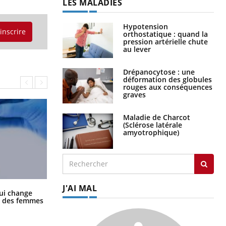
LES MALADIES
Hypotension
'inscrire
orthostatique : quand la
pression artérielle chute
au lever
Drépanocytose : une
déformation des globules
rouges aux conséquences
graves
Maladie de Charcot
(Sclérose latérale
amyotrophique)
J'AI MAL
La sieste empêche-t-elle de dormir
ui change
la nuit ?
ge des femmes