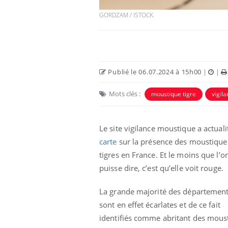
GORDZAM / ISTOCK.
Publié le 06.07.2024 à 15h00
|
|
Mots clés :
moustique tigre
vigil
Le site vigilance moustique a actual
carte
sur la présence des moustique
Chikungunya, dengue,
West Nile : que se passe-
tigres en France. Et le moins que l’o
t-il dans le sud de la
puisse dire, c’est qu’elle voit rouge.
France ?
La grande majorité des départemen
Les médicaments GLP-1
protègent-ils aussi les os
sont en effet écarlates et de ce fait
?
identifiés comme abritant des mous