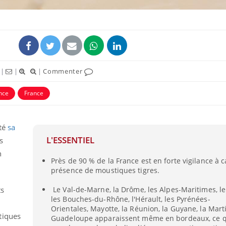
|
|
|
Commenter
ance
France
ité
sa
L'ESSENTIEL
s
La sieste empêche-t-elle
Fortes c
de dormir la nuit ?
pourquo
n
noyade g
Près de 90 % de la France est en forte vigilance à 
présence de moustiques tigres.
Le Val-de-Marne, la Drôme, les Alpes-Maritimes, le
ts
VIH : la fin du comprimé
Le Viagr
tous les jours se profile-t-
freiner 
les Bouches-du-Rhône, l'Hérault, les Pyrénées-
elle enfin ?
cancer ?
Orientales, Mayotte, la Réunion, la Guyane, la Mart
tiques
Guadeloupe apparaissent même en bordeaux, ce qu