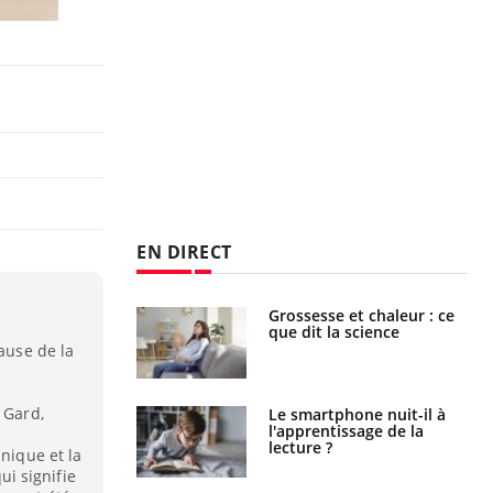
EN DIRECT
haleurs :
Grossesse et chaleur : ce
i le risque de
que dit la science
rimpe-t-il ?
cause de la
 Gard,
a pourrait-il
Le smartphone nuit-il à
la propagation du
l'apprentissage de la
lecture ?
inique et la
i signifie