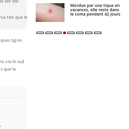
es ont été
i manger moins
Mordue par une tique en
éines pourrait
vacances, elle reste dans
ent être bénéfique
le coma pendant 42 jours
rus tels que le
ques tigres
ns via le sud
ls que le
?