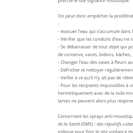
précise le site vigilance moustique.
On peut donc empêcher la proliférat
:
Eczéma Chronique des Mains :
Car
Youtube
You
- évacuer l’eau qui s’accumule dans l
Youtube
expliquer ma maladie
pré
- Vérifier que les conduits d’eau ne 
Il y a des sujets qui sont faciles à aborder...
Fati
- Se débarrasser de tout objet qui p
d'autres non ! D'un côté, poser des
mêm
de conserve, vases, bidons, bâches, 
questions sur la maladie d'un proche c'est
care
- Changer l’eau des vases à fleurs a
montrer ...
...
- Défricher et nettoyer régulièrement
- Veiller à ce qu’il n’y ait pas de rét
- Pour les récipients impossibles à v
hermétiquement avec de la toile mous
larves ne peuvent alors plus respire
Concernant les sprays anti-moustiq
de la Santé (OMS) : des répulsifs cuta
indique pour finir le site vigilance 