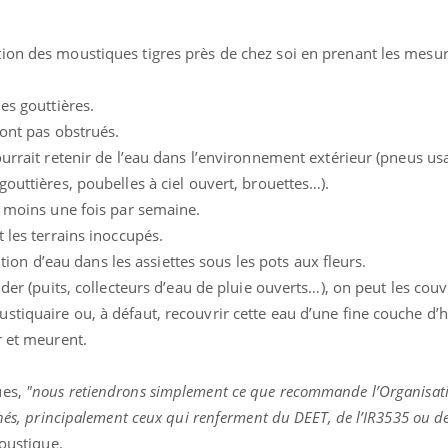
ion des moustiques tigres près de chez soi en prenant les mesu
ence en fer : comprendre pour
Insuline & Charge ment
tube
Youtube
es gouttières.
Youtube
Yout
venir
osait en parler??
sont pas obstrués.
gue, irritabilité, brouillard mental ou
En 2026, l'insuline dans l
ourrait retenir de l’eau dans l’environnement extérieur (pneus us
e alopécie… Les symptômes de la
reste entourée d'idées re
gouttières, poubelles à ciel ouvert, brouettes…).
nce en fer sont multiples ce qui la rend
patients comme parfois ch
u moins une fois par semaine.
 les terrains inoccupés.
ention d’eau dans les assiettes sous les pots aux fleurs.
ider (puits, collecteurs d’eau de pluie ouverts…), on peut les couv
tiquaire ou, à défaut, recouvrir cette eau d’une fine couche d’hu
r et meurent.
ues,
"nous retiendrons simplement ce que recommande l’Organisat
nés, principalement ceux qui renferment du DEET, de l’IR3535 ou de 
moustique.