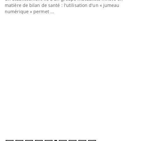
matière de bilan de santé : l'utilisation d'un « jumeau
numérique » permet ...
C
Yo
Co
cu
un