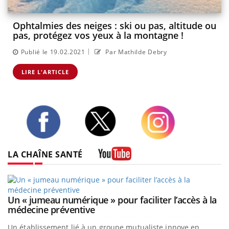
Ophtalmies des neiges : ski ou pas, altitude ou
pas, protégez vos yeux à la montagne !
|
Publié le 19.02.2021
Par Mathilde Debry
LIRE L'ARTICLE
Twitter
Facebook
Instagram
LA CHAÎNE SANTÉ
Youtube
Un « jumeau numérique » pour faciliter l’accès à la
Youtube
Youtube
médecine préventive
Un établissement lié à un groupe mutualiste innove en