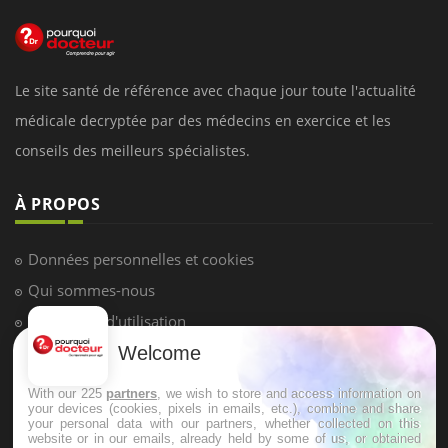
Le site santé de référence avec chaque jour toute l'actualité
médicale decryptée par des médecins en exercice et les
conseils des meilleurs spécialistes.
À PROPOS
Données personnelles et cookies
Qui sommes-nous
Conditions d'utilisation
Welcome
Plan du site
Mentions Légales
With our 225
partners
, we wish to store and access information on
your devices (cookies, pixels in emails, etc.), combine and share
Nous contacter
your personal data with our partners, whether collected on this
website or in our emails, already held by some of us, or obtained