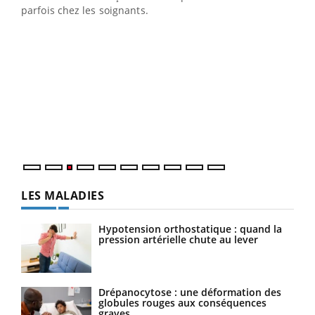
parfois chez les soignants.
Ecz
You
pour
L'ét
Vaca
Nos 
LES MALADIES
Hypotension orthostatique : quand la
pression artérielle chute au lever
Drépanocytose : une déformation des
globules rouges aux conséquences
graves