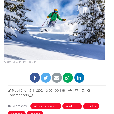
MARCIN WIKLIK/ISTOCK
Publié le 15.11.2021 à 09h00
|
|
|
|
|
Commenter
Mots clés :
site de rencontre
sirolimus
fluides
nécrose
cancer