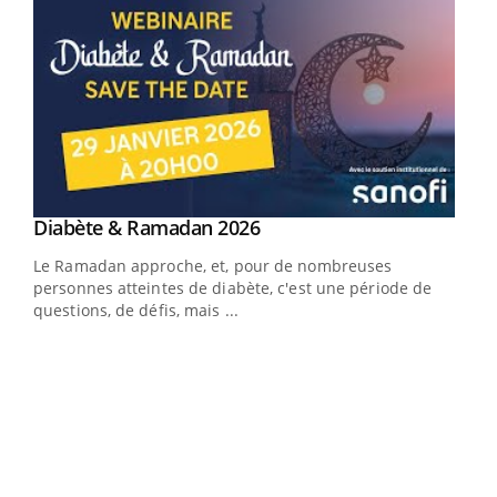
Youtube
Diabète & Ramadan 2026
Youtube
Le Ramadan approche, et, pour de nombreuses
vie !
personnes atteintes de diabète, c'est une période de
…
questions, de défis, mais ...
Un 
You
à l
Un é