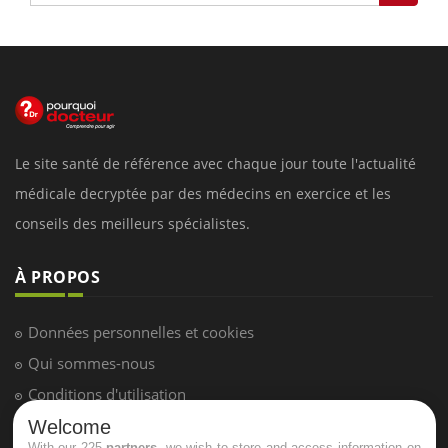
Le site santé de référence avec chaque jour toute l'actualité
médicale decryptée par des médecins en exercice et les
conseils des meilleurs spécialistes.
À PROPOS
Données personnelles et cookies
Qui sommes-nous
Conditions d'utilisation
Plan du site
Welcome
With our 225
partners
, we wish to store and access information on