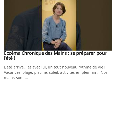
Eczéma Chronique des Mains : se préparer pour
Youtube
Youtube
l’été !
e
L'été arrive… et avec lui, un tout nouveau rythme de vie !
Vacances, plage, piscine, soleil, activités en plein air… Nos
mains sont ...
D
Yo
L
at