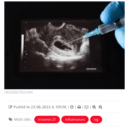
HENADZI PECHAN
Publié le 23.06.2022 à 10h56
|
|
|
|
Mots clés :
trisomie 21
influenceurs
ivg