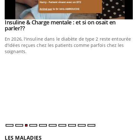
be
Insuline & Charge mentale : et si on osait en
Youtube
Youtube
parler??
En 2026, l'insuline dans le diabète de type 2 reste entourée
a
d'idées reçues chez les patients comme parfois chez les
soignants.
E
Yo
l’
L'
Va
ma
LES MALADIES