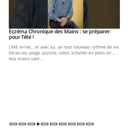
Eczéma Chronique des Mains : se préparer
Youtube
Youtube
pour l’été !
L'été arrive… et avec lui, un tout nouveau rythme de vie !
Vacances, plage, piscine, soleil, activités en plein air…
Nos mains sont ...
Dia
You
Le 
pers
ques