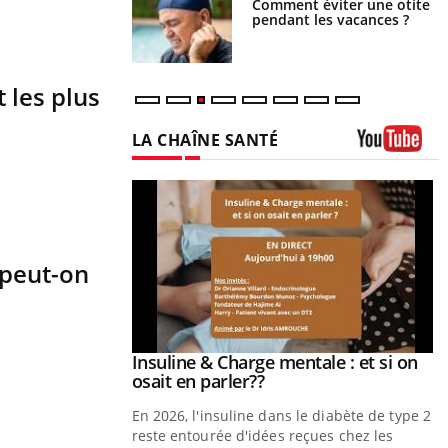
nt est-il trop
Comment éviter une otite
e ou simplement
pendant les vacances ?
pathique ?
 les plus
LA CHAÎNE SANTÉ
Youtube
 peut-on
prendre pour
Insuline & Charge mentale : et si on
Youtube
Youtube
osait en parler??
illard mental ou
En 2026, l'insuline dans le diabète de type 2
tômes de la
reste entourée d'idées reçues chez les