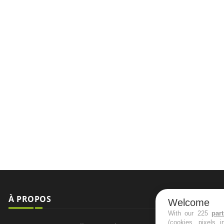
À PROPOS
NEWSLETT
Welcome
With our 225
par
(cookies, pixels 
Recevez toute