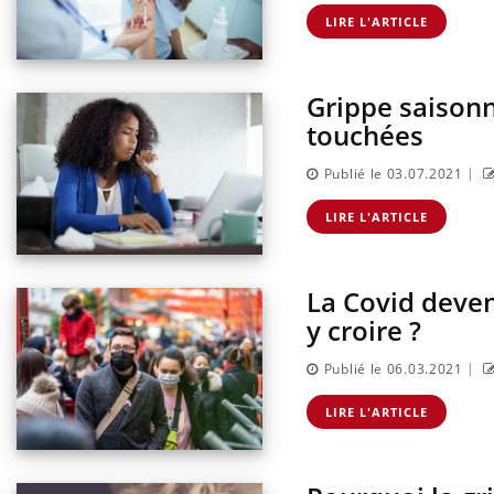
LIRE L'ARTICLE
Grippe saisonni
touchées
|
Publié le 03.07.2021
LIRE L'ARTICLE
La Covid deven
y croire ?
|
Publié le 06.03.2021
Eczé
Yout
LIRE L'ARTICLE
expl
Il y 
d'aut