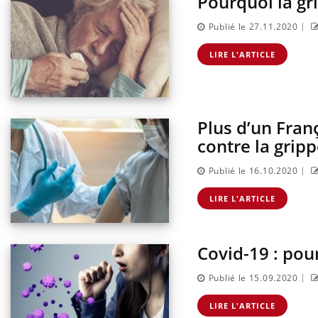
Pourquoi la gr
sur l
|
Publié le 27.11.2020
LIRE L'ARTICLE
Plus d’un Fran
contre la grip
|
Publié le 16.10.2020
LIRE L'ARTICLE
Covid-19 : pou
|
Publié le 15.09.2020
LIRE L'ARTICLE