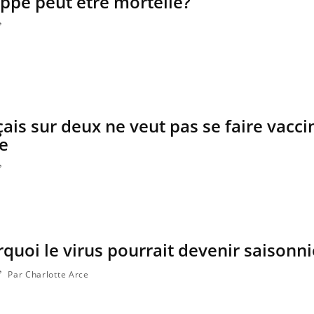
ippe peut être mortelle?
a maladie d'un proche c'est montrer ...
carence en fer sont multip
...
çais sur deux ne veut pas se faire vacci
pe
rquoi le virus pourrait devenir saisonni
Par Charlotte Arce