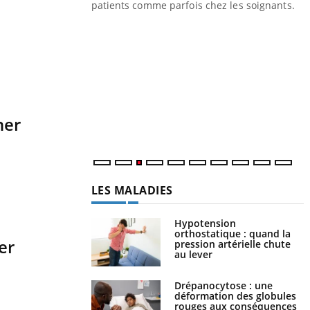
les ce qui la rend
patients comme parfois chez les soignants.
Y
p
L
r
s
..
ner
LES MALADIES
Hypotension
orthostatique : quand la
er
pression artérielle chute
au lever
Drépanocytose : une
déformation des globules
rouges aux conséquences