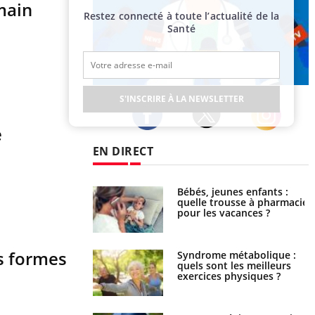
umain
Restez connecté à toute l’actualité de la
Santé
Publicité
S'INSCRIRE À LA NEWSLETTER
e
Twitter
Facebook
Instagram
EN DIRECT
solaire du 12 août :
Bébés, jeunes enfants :
res adaptés, c'est
quelle trousse à pharmacie
sable pour la
pour les vacances ?
es yeux”
es formes
ubles du sommeil
Syndrome métabolique :
t votre cerveau !
quels sont les meilleurs
exercices physiques ?