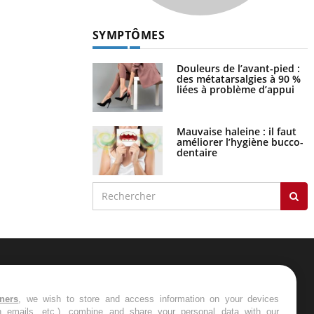
SYMPTÔMES
Douleurs de l’avant-pied :
des métatarsalgies à 90 %
liées à problème d’appui
Mauvaise haleine : il faut
améliorer l’hygiène bucco-
dentaire
ER
tners
, we wish to store and access information on your devices
in emails, etc.), combine and share your personal data with our
s les semaines les meilleures