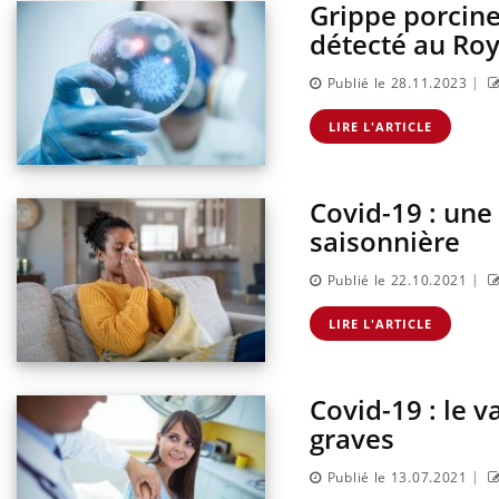
Grippe porcine
détecté au Ro
|
Publié le 28.11.2023
LIRE L'ARTICLE
Covid-19 : une
saisonnière
|
Publié le 22.10.2021
LIRE L'ARTICLE
Covid-19 : le v
graves
|
Publié le 13.07.2021