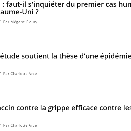
 : faut-il s'inquiéter du premier cas h
yaume-Uni ?
Par Mégane Fleury
 étude soutient la thèse d’une épidémi
Par Charlotte Arce
Les crises d’angoisse
Éclipse 
peuvent-elles survenir
“Des ver
sans raison apparente ?
indispen
santé d
accin contre la grippe efficace contre l
Fatigue en vacances :
Les tro
normal ou signe d’une
modifien
maladie ?
Par Charlotte Arce