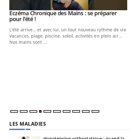
Eczéma Chronique des Mains : se préparer
Youtube
Youtube
pour l’été !
L'été arrive… et avec lui, un tout nouveau rythme de vie !
Vacances, plage, piscine, soleil, activités en plein air…
Nos mains sont ...
Dia
You
Le 
pers
ques
LES MALADIES
Hypotension orthostatique : quand la