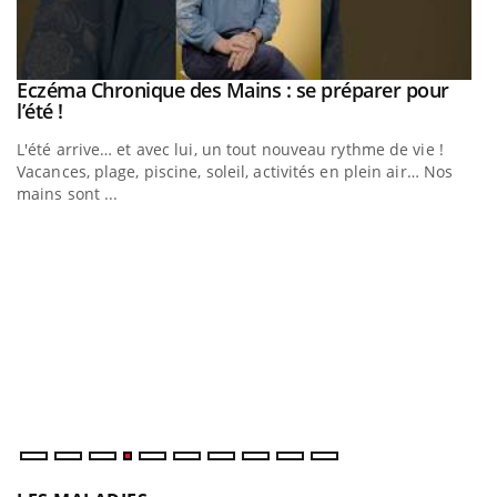
Eczéma Chronique des Mains : se préparer pour
Youtube
Youtube
l’été !
e
L'été arrive… et avec lui, un tout nouveau rythme de vie !
Vacances, plage, piscine, soleil, activités en plein air… Nos
mains sont ...
D
Yo
L
at
dé