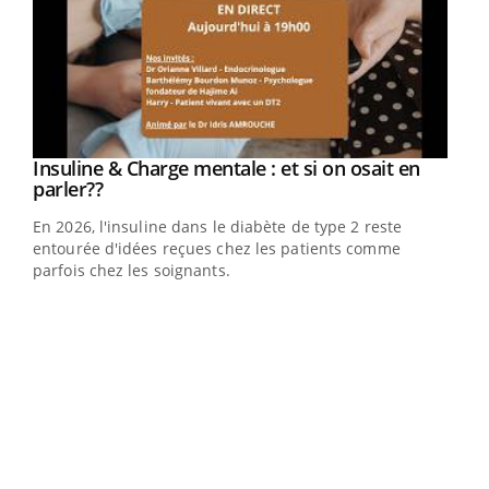
Youtube
Insuline & Charge mentale : et si on osait en
Youtube
Youtube
parler??
En 2026, l'insuline dans le diabète de type 2 reste
entourée d'idées reçues chez les patients comme
parfois chez les soignants.
Ecz
You
pour
L'ét
Vaca
Nos 