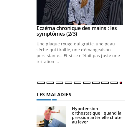
 mains : au
Eczéma chronique des mains : les
Youtube
be
Youtube
symptômes (2/3)
ès Zaraa,
Une plaque rouge qui gratte, une peau
us explique
sèche qui tiraille, une démangeaison
ins au quotidien
persistante… Et si ce n'était pas juste une
irritation ...
LES MALADIES
Hypotension
orthostatique : quand la
pression artérielle chute
au lever