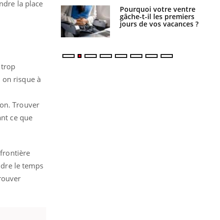
ndre la place
alovirus : ce qui
Pourquoi votre ventre
ans la prise en
gâche-t-il les premiers
des femmes
jours de vos vacances ?
es
 trop
 on risque à
ion. Trouver
ant ce que
frontière
endre le temps
trouver