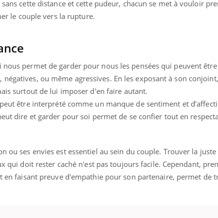
, sans cette distance et cette pudeur, chacun se met à vouloir pre
Cytomég
ner le couple vers la rupture.
change d
charge 
enceint
tance
i nous permet de garder pour nous les pensées qui peuvent être
 négatives, ou même agressives. En les exposant à son conjoint,
ais surtout de lui imposer d'en faire autant.
i peut être interprété comme un manque de sentiment et d’affect
peut dire et garder pour soi permet de se confier tout en respect
n ou ses envies est essentiel au sein du couple. Trouver la juste 
ux qui doit rester caché n'est pas toujours facile. Cependant, pr
ut en faisant preuve d'empathie pour son partenaire, permet de 