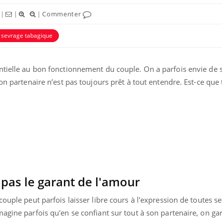
|
|
|
Commenter
sevrage tabagique
ntielle au bon fonctionnement du couple. On a parfois envie de 
on partenaire n’est pas toujours prêt à tout entendre. Est-ce que 
Chikung
West Nil
t-il dan
France ?
 pas le garant de l'amour
Les méd
protègen
ouple peut parfois laisser libre cours à l'expression de toutes s
?
agine parfois qu'en se confiant sur tout à son partenaire, on ga