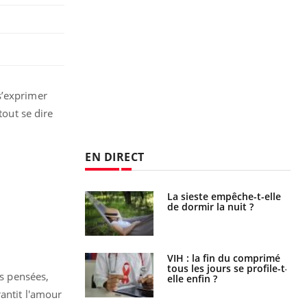
s’exprimer
tout se dire
EN DIRECT
unya, dengue,
La sieste empêche-t-elle
e : que se passe-
de dormir la nuit ?
s le sud de la
icaments GLP-1
VIH : la fin du comprimé
t-ils aussi les os
tous les jours se profile-t-
es pensées,
elle enfin ?
rantit l'amour