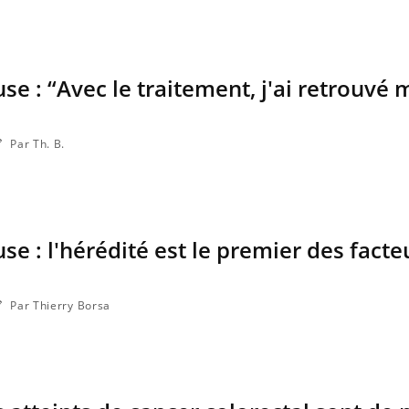
se : “Avec le traitement, j'ai retrouvé
Bébés, jeunes enfants :
Hantavir
quelle trousse à pharmacie
chez un 
pour les vacances ?
Par Th. B.
Syndrome métabolique :
Mortalit
quels sont les meilleurs
rapport 
exercices physiques ?
taux éle
se : l'hérédité est le premier des facte
Comment éviter une otite
Grossess
pendant les vacances ?
naturel 
des che
Par Thierry Borsa