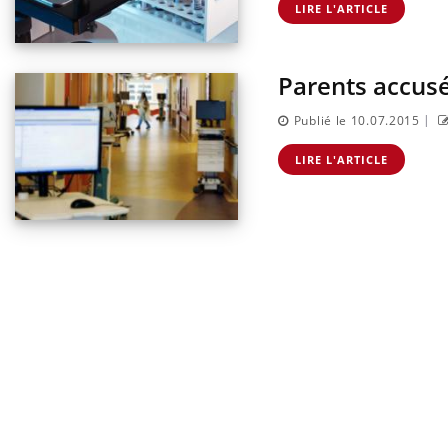
LIRE L'ARTICLE
Eczé
Yout
expl
Il y 
Parents accusés
d'aut
sur l
|
Publié le 10.07.2015
LIRE L'ARTICLE