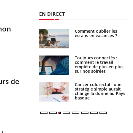
EN DIRECT
 mon
us : un cas détecté
Comment oublier les
touriste en France
écrans en vacances ?
é infantile : un
Toujours connectés :
s’interroge sur son
comment le travail
vé en France
empiète de plus en plus
sur nos soirées
urs de
e à risque : ce jus
Cancer colorectal : une
attire l'attention
stratégie simple aurait
rcheurs
changé la donne au Pays
basque