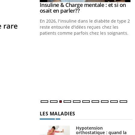
prendre pour
Insuline & Charge mentale : et si on
Youtube
Youtube
osait en parler??
illard mental ou
En 2026, l'insuline dans le diabète de type 2
e rare
tômes de la
reste entourée d'idées reçues chez les
les ce qui la rend
patients comme parfois chez les soignants.
Y
p
L
r
s
..
LES MALADIES
Hypotension
orthostatique : quand la