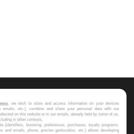
ER
tners
, we wish to store and access information on your devices
in emails, etc.), combine and share your personal data with our
s les semaines les meilleures
ollected on this website or in our emails, already held by some of us,
ncluding in other contexts.
ta (identifiers, browsing, preferences, purchases, loyalty programs,
es and emails, phone, precise geolocation, etc.) allows developing