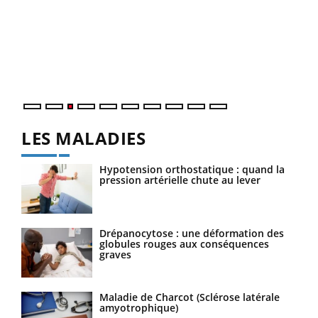
Ecz
You
pour
L'ét
Vaca
Nos 
LES MALADIES
Hypotension orthostatique : quand la
pression artérielle chute au lever
Drépanocytose : une déformation des
globules rouges aux conséquences
graves
Maladie de Charcot (Sclérose latérale
amyotrophique)