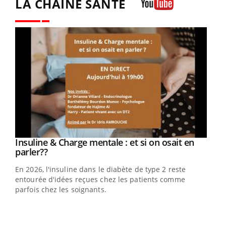
LA CHAÎNE SANTÉ
Youtube
Youtube
Insuline & Charge mentale : et si on osait en
Youtube
Youtube
parler??
En 2026, l'insuline dans le diabète de type 2 reste
entourée d'idées reçues chez les patients comme
parfois chez les soignants.