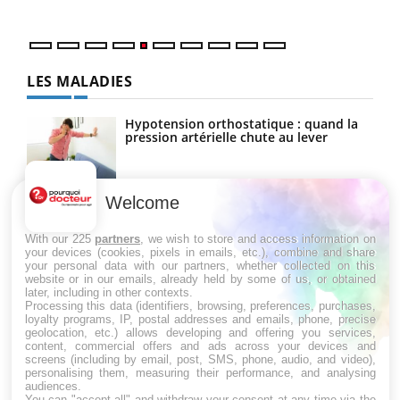
LES MALADIES
Hypotension orthostatique : quand la
pression artérielle chute au lever
Welcome
Drépanocytose : une déformation des
globules rouges aux conséquences
graves
With our 225
partners
, we wish to store and access information on
your devices (cookies, pixels in emails, etc.), combine and share
your personal data with our partners, whether collected on this
website or in our emails, already held by some of us, or obtained
Maladie de Charcot (Sclérose latérale
later, including in other contexts.
amyotrophique)
Processing this data (identifiers, browsing, preferences, purchases,
loyalty programs, IP, postal addresses and emails, phone, precise
geolocation, etc.) allows developing and offering you services,
content, commercial offers and ads across your devices and
screens (including by email, post, SMS, phone, audio, and video),
personalising them, measuring their performance, and analysing
audiences.
You can "accept all" and withdraw your consent at any time via the