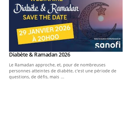
Youtube
Diabète & Ramadan 2026
Youtube
Le Ramadan approche, et, pour de nombreuses
vie !
personnes atteintes de diabète, c'est une période de
…
questions, de défis, mais ...
Un 
You
à l
Un é
mati
numé