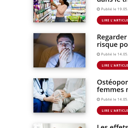
Grossesse à risque :
Publié le 19.0
ce jus naturel attire
l'attention des
chercheurs
LIRE L'ARTICL
Regarder 
risque po
Publié le 14.0
LIRE L'ARTICL
Ostéopor
femmes 
Publié le 14.0
LIRE L'ARTICL
Les effet