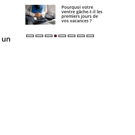
lovirus : ce
Pourquoi votre
ge dans la
ventre gâche-t-il les
 charge des
premiers jours de
enceintes
vos vacances ?
: un