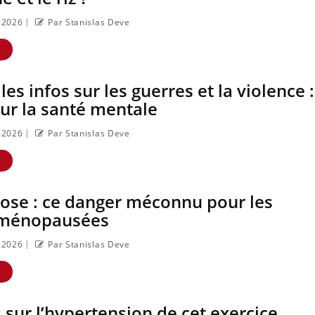
Cancer colorectal :
Cytoméga
|
5.2026
Par Stanislas Deve
une stratégie simple
qui chan
aurait changé la
prise en
donne au Pays
femmes 
E
basque
les infos sur les guerres et la violence 
ur la santé mentale
|
5.2026
Par Stanislas Deve
E
ose : ce danger méconnu pour les
ménopausées
|
5.2026
Par Stanislas Deve
E
s sur l’hypertension de cet exercice