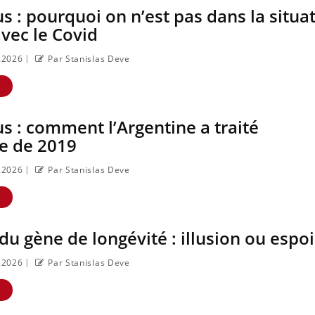
Carence en fer : comprendre
Youtube
s : pourquoi on n’est pas dans la situa
Youtube
pour prévenir
vec le Covid
Fatigue, irritabilité, brouillard mental
ou même alopécie… Les symptômes
|
5.2026
Par Stanislas Deve
de la carence en fer sont multiples ce
Insuline & Charge ment
Youtube
qui la rend ...
E
Yo
on osait en parler??
En 2026, l'insuline dans l
s : comment l’Argentine a traité
type 2 reste entourée d'i
e de 2019
chez les patients comme p
les soignants.
|
5.2026
Par Stanislas Deve
E
 du gène de longévité : illusion ou espoi
|
5.2026
Par Stanislas Deve
E