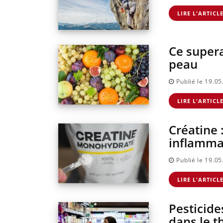
LIRE L'ARTICL
Ce supera
peau
Publié le 19.0
LIRE L'ARTICL
Créatine 
inflamma
Hantavirus : un cas
détecté chez un
touriste en France
Publié le 19.0
LIRE L'ARTICL
Mortalité infantile :
un rapport
Pesticide
s’interroge sur son
taux élevé en Franc
dans le th