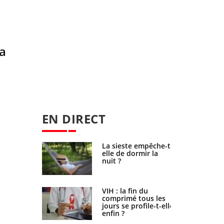
la
EN DIRECT
unya,
La sieste empêche-t-
West Nile :
elle de dormir la
sse-t-il
nuit ?
sud de la
icaments
VIH : la fin du
otègent-ils
comprimé tous les
 os ?
jours se profile-t-elle
enfin ?