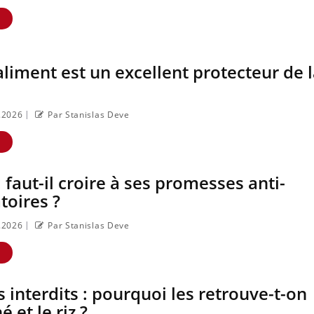
E
liment est un excellent protecteur de 
|
5.2026
Par Stanislas Deve
E
: faut-il croire à ses promesses anti-
toires ?
Comment oublier les
Chikung
écrans en vacances ?
dengue, 
|
que se pa
5.2026
Par Stanislas Deve
dans le 
France ?
E
Toujours connectés :
Les méd
comment le travail
GLP-1 pr
s interdits : pourquoi les retrouve-t-on
empiète de plus en
aussi les
e
plus sur nos soirées
é et le riz ?