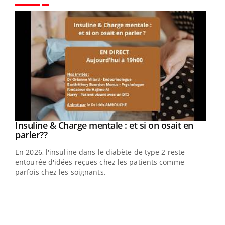
Youtube
Youtube
Insuline & Charge mentale : et si on osait en
Youtube
Youtube
parler??
En 2026, l'insuline dans le diabète de type 2 reste
entourée d'idées reçues chez les patients comme
parfois chez les soignants.
Ecz
You
pour