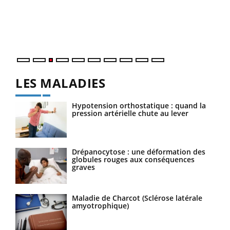
L'ét
Vaca
Nos 
LES MALADIES
Hypotension orthostatique : quand la
pression artérielle chute au lever
Drépanocytose : une déformation des
globules rouges aux conséquences
graves
Maladie de Charcot (Sclérose latérale
amyotrophique)