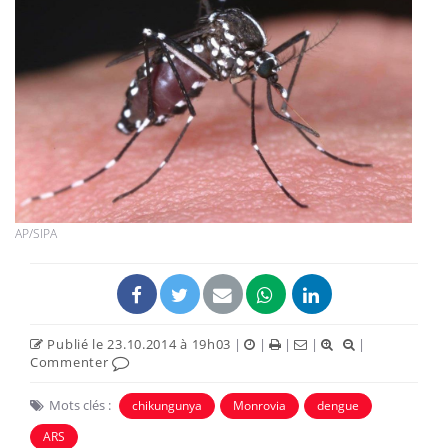
AP/SIPA
Publié le 23.10.2014 à 19h03
|
|
|
|
|
Commenter
Mots clés :
chikungunya
Monrovia
dengue
ARS