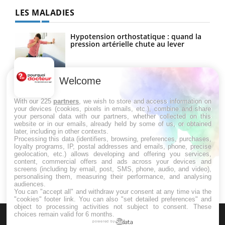
LES MALADIES
Hypotension orthostatique : quand la
pression artérielle chute au lever
Welcome
Drépanocytose : une déformation des
globules rouges aux conséquences
graves
With our 225
partners
, we wish to store and access information on
your devices (cookies, pixels in emails, etc.), combine and share
your personal data with our partners, whether collected on this
website or in our emails, already held by some of us, or obtained
Maladie de Charcot (Sclérose latérale
later, including in other contexts.
amyotrophique)
Processing this data (identifiers, browsing, preferences, purchases,
loyalty programs, IP, postal addresses and emails, phone, precise
geolocation, etc.) allows developing and offering you services,
content, commercial offers and ads across your devices and
screens (including by email, post, SMS, phone, audio, and video),
personalising them, measuring their performance, and analysing
audiences.
You can "accept all" and withdraw your consent at any time via the
"cookies" footer link
. You can also "set detailed preferences" and
object to processing activities not subject to consent. These
choices remain valid for 6 months.
powered by