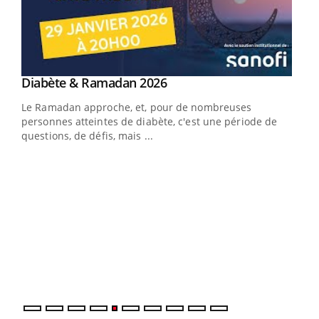
Youtube
Diabète & Ramadan 2026
Un « jumeau numérique » pour faciliter l’accès
Youtube
Youtube
Youtube
à la médecine préventive
Le Ramadan approche, et, pour de nombreuses
Un établissement lié à un groupe mutualiste innove en
personnes atteintes de diabète, c'est une période de
matière de bilan de santé : l'utilisation d'un « jumeau
questions, de défis, mais ...
numérique » permet ...
COU
You
Coup
vous
épis