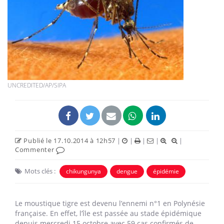
UNCREDITED/AP/SIPA
Publié le 17.10.2014 à 12h57
|
|
|
|
|
Commenter
Mots clés :
chikungunya
dengue
épidémie
Le moustique tigre est devenu l’ennemi n°1 en Polynésie
française. En effet, l’île est passée au stade épidémique
depuis mercredi 15 octobre avec 59 cas confirmés de