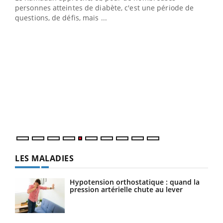
vie !
personnes atteintes de diabète, c'est une période de
…
questions, de défis, mais ...
Un 
You
à l
Un é
mati
numé
LES MALADIES
Hypotension orthostatique : quand la
pression artérielle chute au lever