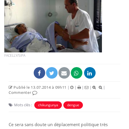
FACELLY/SIPA
Publié le 13.07.2014 à 09h11
|
|
|
|
|
Commenter
Mots clés :
chikungunya
dengue
Ce sera sans doute un déplacement politique très