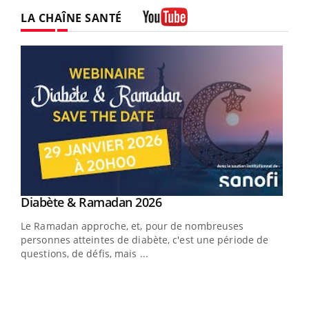
LA CHAÎNE SANTÉ
Youtube
Youtube
Diabète & Ramadan 2026
Un « jumeau numérique » pour faciliter l’accès
Youtube
Youtube
Youtube
à la médecine préventive
Le Ramadan approche, et, pour de nombreuses
Un établissement lié à un groupe mutualiste innove en
personnes atteintes de diabète, c'est une période de
matière de bilan de santé : l'utilisation d'un « jumeau
questions, de défis, mais ...
numérique » permet ...