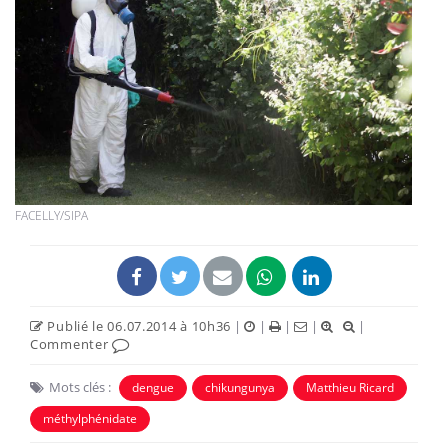
FACELLY/SIPA
Publié le 06.07.2014 à 10h36
|
|
|
|
|
Commenter
Mots clés :
dengue
chikungunya
Matthieu Ricard
méthylphénidate