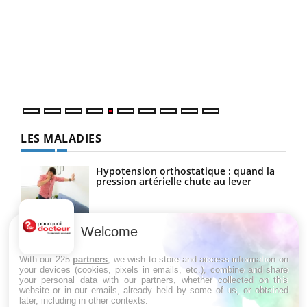
COU
You
Coup
vous
épis
LES MALADIES
Hypotension orthostatique : quand la
pression artérielle chute au lever
Welcome
Drépanocytose : une déformation des
globules rouges aux conséquences
graves
With our 225
partners
, we wish to store and access information on
your devices (cookies, pixels in emails, etc.), combine and share
your personal data with our partners, whether collected on this
website or in our emails, already held by some of us, or obtained
Maladie de Charcot (Sclérose latérale
later, including in other contexts.
amyotrophique)