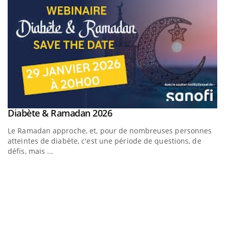
Youtube
Diabète & Ramadan 2026
Un « jumeau numérique » pour faciliter l’accès à la
Youtube
Youtube
Youtube
médecine préventive
Le Ramadan approche, et, pour de nombreuses personnes
Un établissement lié à un groupe mutualiste innove en
atteintes de diabète, c'est une période de questions, de
matière de bilan de santé : l'utilisation d'un « jumeau
défis, mais ...
numérique » permet ...
C
Yo
Co