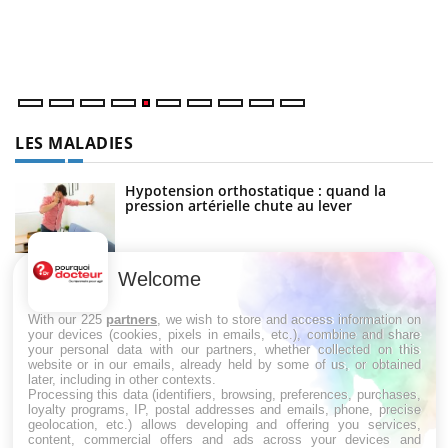
cu
un
LES MALADIES
Hypotension orthostatique : quand la
pression artérielle chute au lever
Drépanocytose : une déformation des
globules rouges aux conséquences graves
Welcome
With our 225
partners
, we wish to store and access information on
your devices (cookies, pixels in emails, etc.), combine and share
your personal data with our partners, whether collected on this
Maladie de Charcot (Sclérose latérale
website or in our emails, already held by some of us, or obtained
amyotrophique)
later, including in other contexts.
Processing this data (identifiers, browsing, preferences, purchases,
loyalty programs, IP, postal addresses and emails, phone, precise
geolocation, etc.) allows developing and offering you services,
content, commercial offers and ads across your devices and