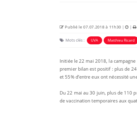
Publié le 07.07.2018 à 11h30
|
|
Mots clés :
UVA
Matthieu Ricard
Eczéma Chronique des Mains :
Car
Youtube
You
Initiée le 22 mai 2018, la campagne 
Youtube
expliquer ma maladie
pré
premier bilan est positif : plus de 
Il y a des sujets qui sont faciles à aborder...
Fati
et 55% d’entre eux ont nécessité une 
d'autres non ! D'un côté, poser des
mêm
questions sur la maladie d'un proche c'est
care
Du 22 mai au 30 juin, plus de 110 pr
montrer ...
...
de vaccination temporaires aux quatre