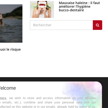
Mauvaise haleine : il faut
améliorer l’hygiène
bucco-dentaire
Le Viagra pourrait-il freiner la
uoi le risque
propagation du cancer ?
?
elcome
ER
tners
, we wish to store and access information on your devices
in emails, etc.), combine and share your personal data with our
s les semaines les meilleures
ollected on this website or in our emails, already held by some of us,