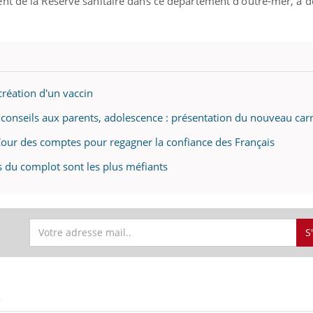
nt de la Réserve sanitaire dans ce département d’outre-mer, à d
 création d'un vaccin
 conseils aux parents, adolescence : présentation du nouveau car
a Cour des comptes pour regagner la confiance des Français
es du complot sont les plus méfiants
S
S