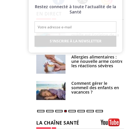
Restez connecté à toute l’actualité de la
Twitter
Facebook
Instagram
Santé
EN DIRECT
phone nuit-il à
Légionellose en Suisse :
tissage de la
quelle est l’origine de la
?
contamination ?
S'INSCRIRE À LA NEWSLETTER
par une tique en
Allergies alimentaires :
, elle reste dans
une nouvelle arme contre
 pendant 42 jours
les réactions sévères
par un
Comment gérer le
a, une petite fille
sommeil des enfants en
e grâce à un
vacances ?
essentiel
LA CHAÎNE SANTÉ
Youtube