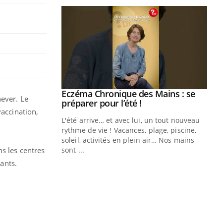
ale : et si on
Eczéma Chronique des Mains : se
Youtube
hever. Le
ube
Youtube
préparer pour l’été !
vaccination,
e diabète de type 2
L'été arrive… et avec lui, un tout nouveau
çues chez les
rythme de vie ! Vacances, plage, piscine,
ez les soignants.
soleil, activités en plein air… Nos mains
ns les centres
sont ...
Di
You
tants.
Le 
nom
dia
défi