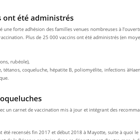
s ont été administrés
é une forte adhésion des familles venues nombreuses à l’ouvert
accination. Plus de 25 000 vaccins ont été administrés (en moy
ons, rubéole),
e, tétanos, coqueluche, hépatite B, poliomyélite, infections àHae
que.
coqueluches
vec un carnet de vaccination mis à jour et intégrant des recomm
 été recensés fin 2017 et début 2018 à Mayotte, suite à quoi le