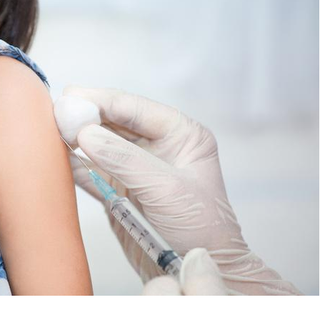
Le Viagra pourrait-il
Le smart
freiner la propagation du
l'appren
cancer ?
lecture 
Pourquoi manger moins
Mordue 
de protéines pourrait
vacances
finalement être bénéfique
le coma
Grossesse et chaleur : ce
Mordue 
que dit la science
barracud
secouru
réflexe 