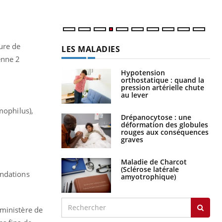
ure de
LES MALADIES
enne 2
Hypotension
orthostatique : quand la
pression artérielle chute
au lever
mophilus),
Drépanocytose : une
déformation des globules
rouges aux conséquences
graves
Maladie de Charcot
(Sclérose latérale
andations
amyotrophique)
 ministère de