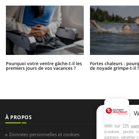
Pourquoi votre ventre gâche-t-il les
Fortes chaleurs : pourq
premiers jours de vos vacances ?
de noyade grimpe-t-il 
W
À PROPOS
NEWSLETT
With our 225
par
(cookies, pixels 
Recevez toute
Données personnelles et cookies
partners, whether c
infos santé