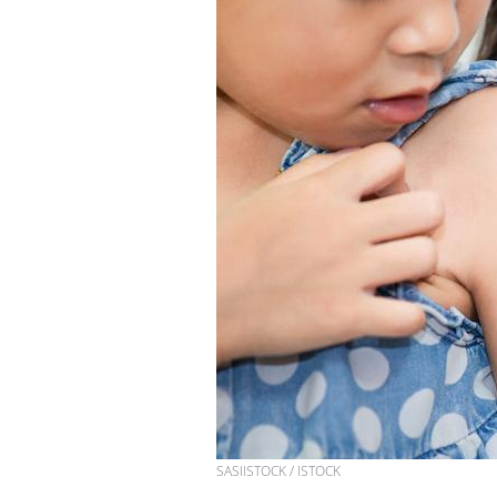
VIH : la fin du comprimé
tous les jours se profile-t-
elle enfin ?
Pourquoi votre ventre
gâche-t-il les premiers
jours de vos vacances ?
Fortes chaleurs :
pourquoi le risque de
noyade grimpe-t-il ?
SASIISTOCK / ISTOCK