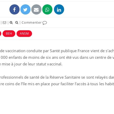
|
|
|
Commenter
BEH
ANSM
ence en fer : comprendre pour
Insuline & Charge ment
tube
Youtube
de vaccination conduite par Santé publique France vient de s’ac
Youtube
Yout
venir
osait en parler??
24 000 enfants de moins de six ans ont été vus dans un centre de 
gue, irritabilité, brouillard mental ou
En 2026, l'insuline dans l
mise à jour de leur statut vaccinal.
e alopécie… Les symptômes de la
reste entourée d'idées re
nce en fer sont multiples ce qui la rend
patients comme parfois ch
ofessionnels de santé de la Réserve Sanitaire se sont relayés da
 coins de l’île mis en place pour faciliter l’accès à tous les habi