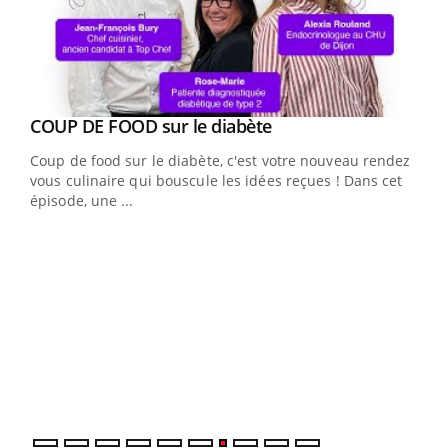
Youtube
cès
COUP DE FOOD sur le diabète
Youtube
Coup de food sur le diabète, c'est votre nouveau rendez-
 en
vous culinaire qui bouscule les idées reçues ! Dans cet
u
épisode, une ...
Qua
You
"Les
trav
DRH 