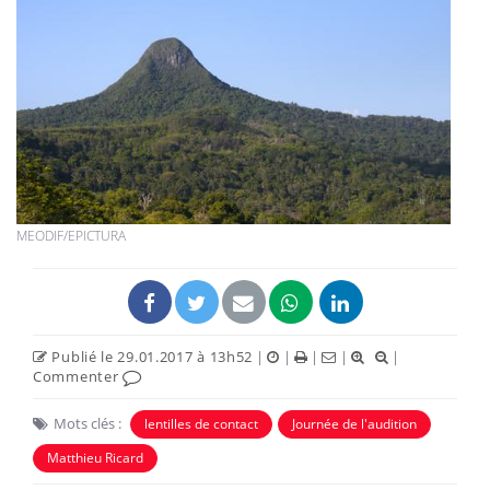
MEODIF/EPICTURA
Publié le 29.01.2017 à 13h52
|
|
|
|
|
Commenter
Mots clés :
lentilles de contact
Journée de l'audition
Matthieu Ricard