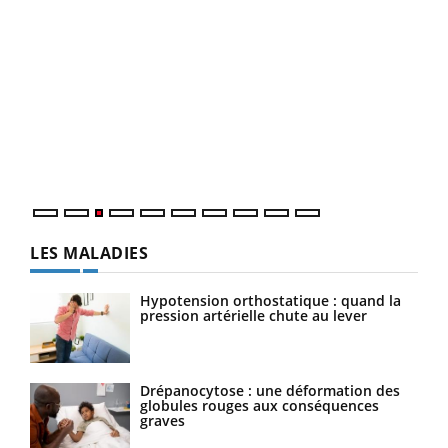
Eczéma Chronique des Mains : se préparer
Dia
Youtube
You
Youtube
pour l’été !
Le 
L'été arrive… et avec lui, un tout nouveau rythme de vie !
pers
Vacances, plage, piscine, soleil, activités en plein air…
ques
Nos mains sont ...
LES MALADIES
Hypotension orthostatique : quand la
pression artérielle chute au lever
Drépanocytose : une déformation des
globules rouges aux conséquences
graves