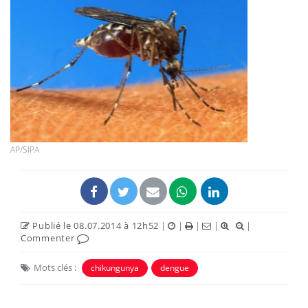
AP/SIPA
Publié le 08.07.2014 à 12h52
|
|
|
|
|
Commenter
Mots clés :
chikungunya
dengue