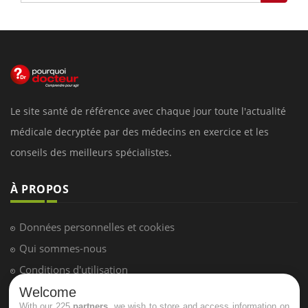
Le site santé de référence avec chaque jour toute l'actualité
médicale decryptée par des médecins en exercice et les
conseils des meilleurs spécialistes.
À PROPOS
Données personnelles et cookies
Qui sommes-nous
Conditions d'utilisation
Plan du site
Welcome
With our 225
partners
, we wish to store and access information on