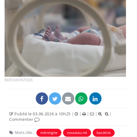
RATCHAT/ISTOCK
Publié le 03.06.2026 à 10h25
|
|
|
|
|
Commenter
Mots clés :
méningite
nouveau-né
bactérie