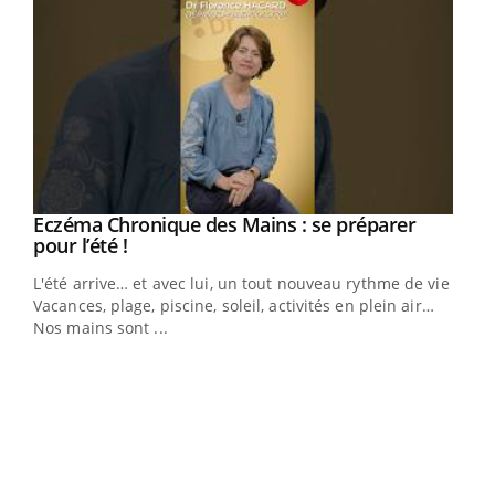
Eczéma Chronique des Mains : se préparer
Youtube
Youtube
pour l’été !
L'été arrive… et avec lui, un tout nouveau rythme de vie !
Vacances, plage, piscine, soleil, activités en plein air…
Nos mains sont ...
Dia
You
Le 
pers
ques