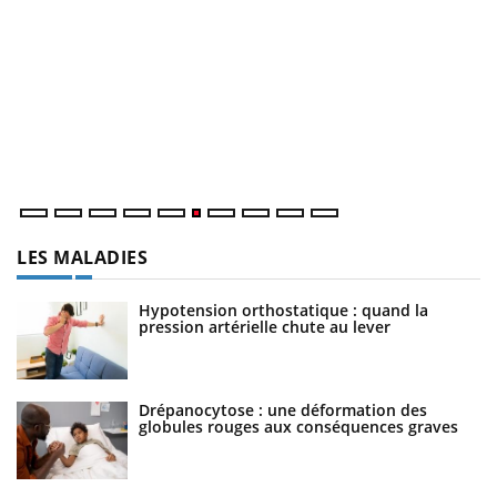
C
Yo
Co
cu
un
LES MALADIES
Hypotension orthostatique : quand la
pression artérielle chute au lever
Drépanocytose : une déformation des
globules rouges aux conséquences graves