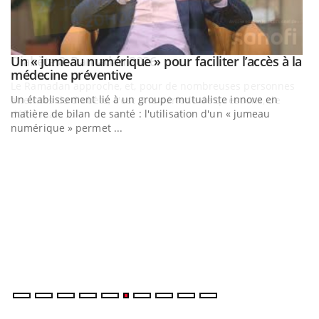
Un « jumeau numérique » pour faciliter l’accès à la
Youtube
Youtube
médecine préventive
Un établissement lié à un groupe mutualiste innove en
matière de bilan de santé : l'utilisation d'un « jumeau
numérique » permet ...
C
Yo
Co
cu
un