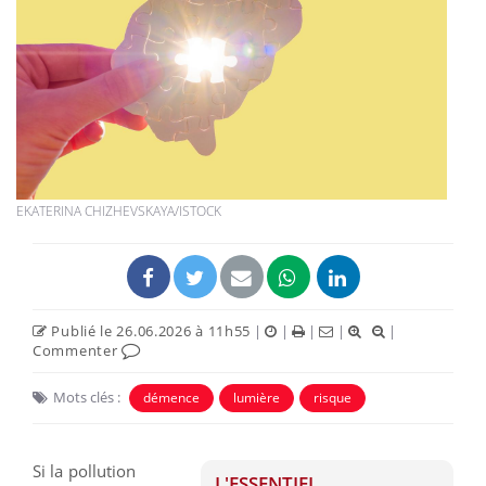
EKATERINA CHIZHEVSKAYA/ISTOCK
Publié le 26.06.2026 à 11h55
|
|
|
|
|
Commenter
Mots clés :
démence
lumière
risque
Si la pollution
L'ESSENTIEL