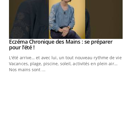
Youtube
Eczéma Chronique des Mains : se préparer
Diabète & Ramadan 2026
Youtube
Youtube
Youtube
pour l’été !
Le Ramadan approche, et, pour de nombreuses
L'été arrive… et avec lui, un tout nouveau rythme de vie !
personnes atteintes de diabète, c'est une période de
Vacances, plage, piscine, soleil, activités en plein air…
questions, de défis, mais ...
Nos mains sont ...
Un 
You
à l
Un é
mati
numé