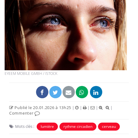
EYEEM MOBILE GMBH / ISTOCK
Publié le 20.01.2026 à 13h25
|
|
|
|
|
Commenter
Mots clés :
lumière
rythme circadien
cerveau