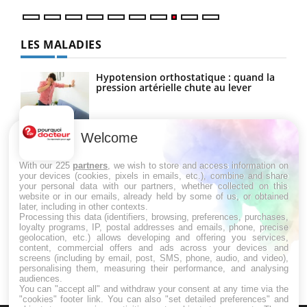
LES MALADIES
Hypotension orthostatique : quand la
pression artérielle chute au lever
Welcome
Drépanocytose : une déformation des
globules rouges aux conséquences
graves
With our 225
partners
, we wish to store and access information on
your devices (cookies, pixels in emails, etc.), combine and share
your personal data with our partners, whether collected on this
website or in our emails, already held by some of us, or obtained
Maladie de Charcot (Sclérose latérale
later, including in other contexts.
amyotrophique)
Processing this data (identifiers, browsing, preferences, purchases,
loyalty programs, IP, postal addresses and emails, phone, precise
geolocation, etc.) allows developing and offering you services,
content, commercial offers and ads across your devices and
screens (including by email, post, SMS, phone, audio, and video),
personalising them, measuring their performance, and analysing
audiences.
You can "accept all" and withdraw your consent at any time via the
"cookies" footer link
. You can also "set detailed preferences" and