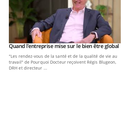
Yout
Quand l’entreprise mise sur le bien être global
Youtube
ndez-
"Les rendez-vous de la santé et de la qualité de vie au
cet
travail" de Pourquoi Docteur reçoivent Régis Blugeon,
DRH et directeur ...
Ecz
You
(3/3
Dans
vous
quot