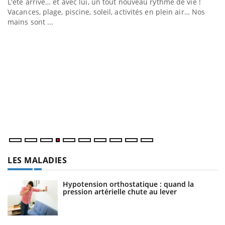
e
L'été arrive… et avec lui, un tout nouveau rythme de vie !
Vacances, plage, piscine, soleil, activités en plein air… Nos
mains sont ...
D
Yo
L
at
dé
LES MALADIES
Hypotension orthostatique : quand la
pression artérielle chute au lever