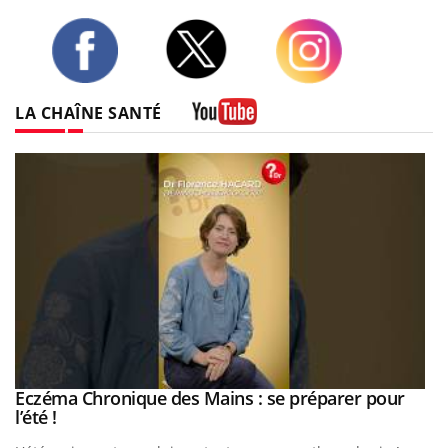
Twitter
Facebook
Instagram
LA CHAÎNE SANTÉ
Youtube
Eczéma Chronique des Mains : se préparer pour
Youtube
Youtube
l’été !