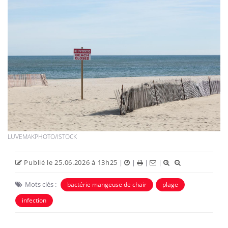
LUVEMAKPHOTO/ISTOCK
Publié le 25.06.2026 à 13h25
|
|
|
|
Mots clés :
bactérie mangeuse de chair
plage
infection