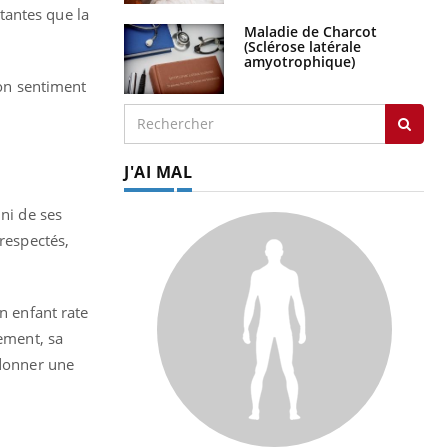
tantes que la
Maladie de Charcot
(Sclérose latérale
amyotrophique)
son sentiment
J'AI MAL
 ni de ses
 respectés,
n enfant rate
sement, sa
 donner une