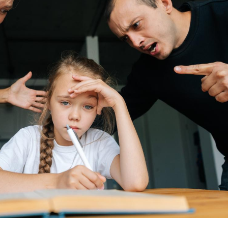
Mordue par un
Comment
barracuda, une petite fille
sommeil
secourue grâce à un
vacance
réflexe essentiel
Légionellose en Suisse :
Bilan pr
quelle est l’origine de la
les kiné
contamination ?
bientôt 
Allergies alimentaires :
TDAH : q
une nouvelle arme contre
traitem
les réactions sévères
États-Un