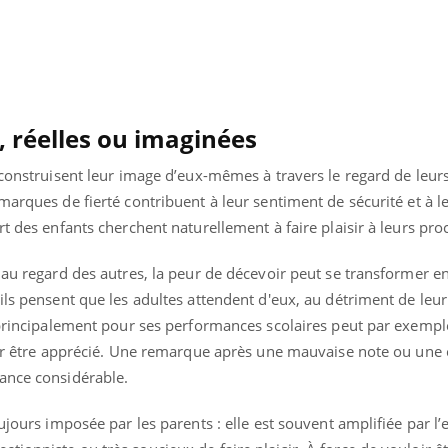
, réelles ou imaginées
 construisent leur image d’eux-mêmes à travers le regard de leur
marques de fierté contribuent à leur sentiment de sécurité et à l
rt des enfants cherchent naturellement à faire plaisir à leurs pro
 au regard des autres, la peur de décevoir peut se transformer e
ils pensent que les adultes attendent d'eux, au détriment de leur
 principalement pour ses performances scolaires peut par exemple
pour être apprécié. Une remarque après une mauvaise note ou une
Youtube
bète & Ramadan 2026
Un « jumeau numériq
tube
Youtube
ance considérable.
faciliter l’accès à la 
Ramadan approche, et, pour de
Youtube
préventive
breuses personnes atteintes de
ujours imposée par les parents : elle est souvent amplifiée par l’e
Un établissement lié à u
ète, c'est une période de questions, de