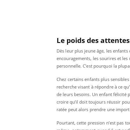
Le poids des attentes
Dès leur plus jeune âge, les enfants
encouragements, les sourires et les 
personnelle. C'est pourquoi la plupa
Chez certains enfants plus sensibles
recherche visant à répondre à ce qu’
de leurs besoins. Un enfant félicité
croire qu’il doit toujours réussir 
ale : et si on
Eczéma Chronique des Mains : se
Dia
Youtube
You
ratée peut alors prendre une import
ube
Youtube
préparer pour l’été !
Le 
 diabète de type 2
L'été arrive… et avec lui, un tout nouveau
nom
Pourtant, cette pression n’est pas to
ues chez les
rythme de vie ! Vacances, plage, piscine,
diab