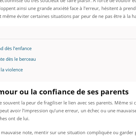
ionniste ou très soucieux de faire plaisir. À force de vouloir ê
mutualiste innove en mat
s, mais ...
santé : l'utilisation d'un 
loppent ainsi une grande anxiété face à l’erreur, hésitent à pren
numérique » permet ...
t même éviter certaines situations par peur de ne pas être à la h
nd dès l’enfance
nte dès le berceau
 la violence
amour ou la confiance de ses parents
 souvent la peur de fragiliser le lien avec ses parents. Même si c
 peut avoir l’impression qu’une erreur, un échec ou une mauvais
hes ont de lui.
 mauvaise note, mentir sur une situation compliquée ou garder 