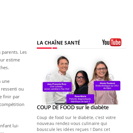
LA CHAÎNE SANTÉ
Youtube
s parents. Les
eur estime
ches.
n une
 ressenti ou
 finir par
 compétition
Youtube
ue » pour
COUP DE FOOD sur le diabète
Youtube
médecine
Coup de food sur le diabète, c'est votre
nouveau rendez-vous culinaire qui
nfant lui-
n groupe
bouscule les idées reçues ! Dans cet