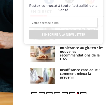
Restez connecté à toute l’actualité de la
Twitter
Facebook
Instagram
Santé
EN DIRECT
 gérer le
Cerveau : le mystère de la
 des enfants en
"madeleine de Proust"
s ?
enfin expliqué
S'INSCRIRE À LA NEWSLETTER
évention : ce que
Intolérance au gluten : les
s pourront
nouvelles
faire
recommandations de la
HAS
uel est ce
Insuffisance cardiaque :
ent autorisé aux
comment mieux la
is ?
prévenir