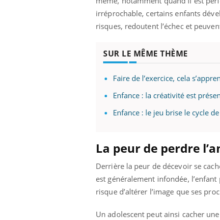
même, notamment quand il est perfect
ez les soignants.
soleil, activités en plein air… Nos mains
défi
irréprochable, certains enfants déve
sont ...
risques, redoutent l’échec et peuven
SUR LE MÊME THÈME
Faire de l’exercice, cela s’appre
Enfance : la créativité est prése
Enfance : le jeu brise le cycle de
La peur de perdre l’
Derrière la peur de décevoir se cache
est généralement infondée, l’enfant
risque d’altérer l’image que ses proc
Un adolescent peut ainsi cacher une