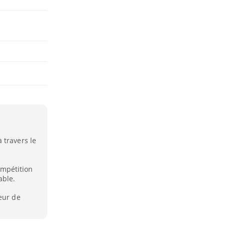
 travers le
mpétition
able.
eur de