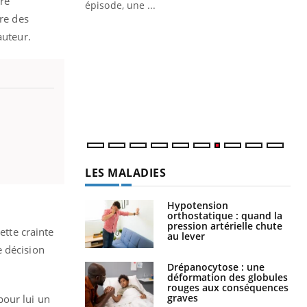
tre
ière de bilan de
épisode, une ...
« jumeau
dre des
Qu
You
auteur.
êtr
"Le
qua
Doc
dir
LES MALADIES
Hypotension
orthostatique : quand la
pression artérielle chute
ette crainte
au lever
e décision
Drépanocytose : une
déformation des globules
rouges aux conséquences
graves
pour lui un