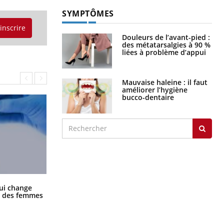
SYMPTÔMES
'inscrire
Douleurs de l’avant-pied :
des métatarsalgies à 90 %
liées à problème d’appui
Mauvaise haleine : il faut
améliorer l’hygiène
bucco-dentaire
La sieste empêche-t-elle de dormir
ui change
la nuit ?
ge des femmes