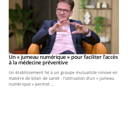
Un « jumeau numérique » pour faciliter l’accès
Youtube
Youtube
à la médecine préventive
Un établissement lié à un groupe mutualiste innove en
e
matière de bilan de santé : l'utilisation d'un « jumeau
numérique » permet ...
COU
You
Coup
vous
épis