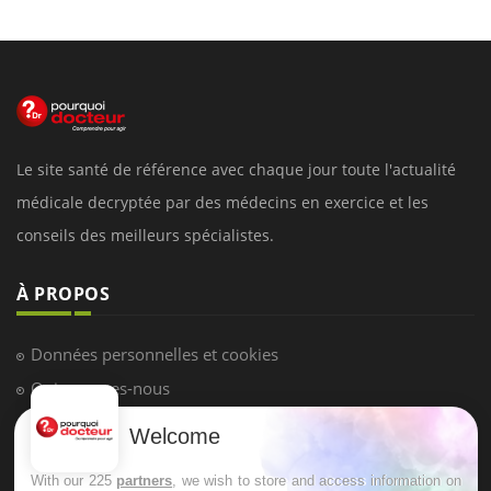
Le site santé de référence avec chaque jour toute l'actualité
médicale decryptée par des médecins en exercice et les
conseils des meilleurs spécialistes.
À PROPOS
Données personnelles et cookies
Qui sommes-nous
Conditions d'utilisation
Welcome
Plan du site
With our 225
partners
, we wish to store and access information on
Mentions Légales