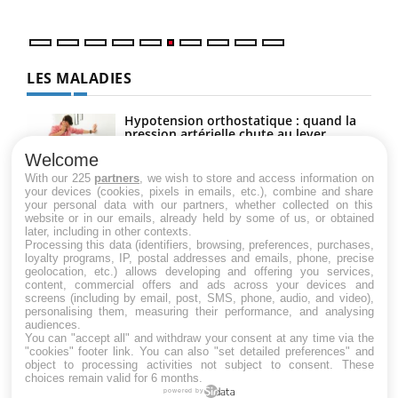
LES MALADIES
Hypotension orthostatique : quand la
pression artérielle chute au lever
Welcome
With our 225
partners
, we wish to store and access information on
your devices (cookies, pixels in emails, etc.), combine and share
Drépanocytose : une déformation des
your personal data with our partners, whether collected on this
globules rouges aux conséquences
website or in our emails, already held by some of us, or obtained
graves
later, including in other contexts.
Processing this data (identifiers, browsing, preferences, purchases,
loyalty programs, IP, postal addresses and emails, phone, precise
geolocation, etc.) allows developing and offering you services,
Maladie de Charcot (Sclérose latérale
content, commercial offers and ads across your devices and
amyotrophique)
screens (including by email, post, SMS, phone, audio, and video),
personalising them, measuring their performance, and analysing
audiences.
You can "accept all" and withdraw your consent at any time via the
"cookies" footer link
. You can also "set detailed preferences" and
object to processing activities not subject to consent. These
choices remain valid for 6 months.
powered by