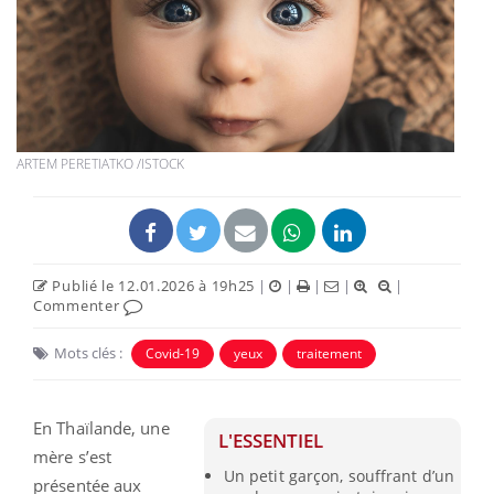
ARTEM PERETIATKO /ISTOCK
Publié le 12.01.2026 à 19h25
|
|
|
|
|
Commenter
Mots clés :
Covid-19
yeux
traitement
En Thaïlande, une
L'ESSENTIEL
mère s’est
Un petit garçon, souffrant d’un
présentée aux