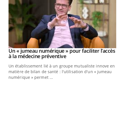
Un « jumeau numérique » pour faciliter l’accès
Youtube
Youtube
à la médecine préventive
Un établissement lié à un groupe mutualiste innove en
e
matière de bilan de santé : l'utilisation d'un « jumeau
numérique » permet ...
COU
You
Coup
vous
épis