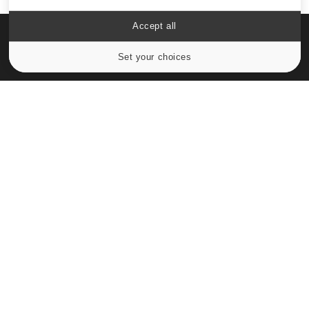
Accept all
Set your choices
Cookies settings
Le site santé de référence avec chaque jour toute l'actualité
médicale decryptée par des médecins en exercice et les
conseils des meilleurs spécialistes.
À PROPOS
Données personnelles et cookies
Qui sommes-nous
Conditions d'utilisation
Plan du site
Mentions Légales