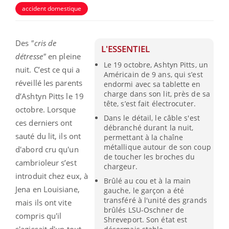
accident domestique
Des
"cris de
L'ESSENTIEL
détresse"
en pleine
Le 19 octobre, Ashtyn Pitts, un
nuit. C’est ce qui a
Américain de 9 ans, qui s’est
réveillé les parents
endormi avec sa tablette en
charge dans son lit, près de sa
d’Ashtyn Pitts le 19
tête, s’est fait électrocuter.
octobre. Lorsque
Dans le détail, le câble s'est
ces derniers ont
débranché durant la nuit,
sauté du lit, ils ont
permettant à la chaîne
métallique autour de son coup
d'abord cru qu'un
de toucher les broches du
cambrioleur s’est
chargeur.
introduit chez eux, à
Brûlé au cou et à la main
Jena en Louisiane,
gauche, le garçon a été
transféré à l'unité des grands
mais ils ont vite
brûlés LSU-Oschner de
compris qu'il
Shreveport. Son état est
s'agissait d'un tout