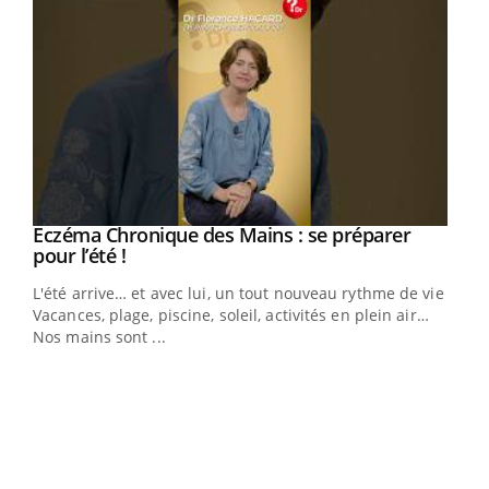
Eczéma Chronique des Mains : se préparer
Youtube
Youtube
pour l’été !
L'été arrive… et avec lui, un tout nouveau rythme de vie !
Vacances, plage, piscine, soleil, activités en plein air…
Nos mains sont ...
Dia
You
Le 
pers