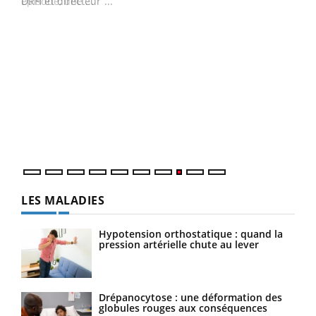
DRH et directeur ...
Ecz
You
(3/3
Dans
vous
quot
LES MALADIES
Hypotension orthostatique : quand la
pression artérielle chute au lever
Drépanocytose : une déformation des
globules rouges aux conséquences