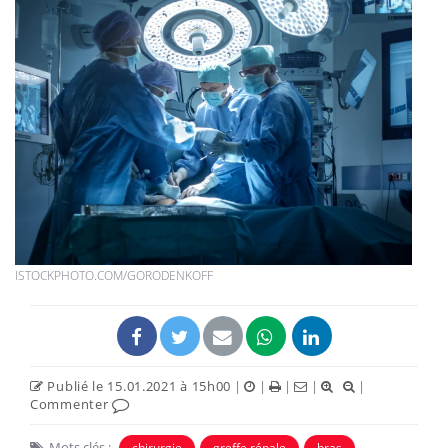
ISTOCKPHOTO.COM/GORODENKOFF
Publié le 15.01.2021 à 15h00
|
|
|
|
|
Commenter
Mots clés :
chirurgie
greffe rénale
bras