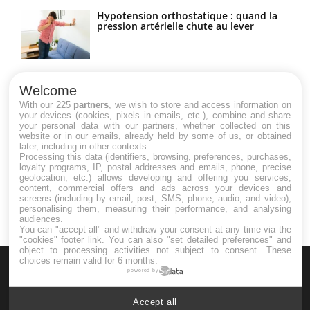
Hypotension orthostatique : quand la
pression artérielle chute au lever
Drépanocytose : une déformation des
globules rouges aux conséquences
Welcome
graves
With our 225
partners
, we wish to store and access information on
your devices (cookies, pixels in emails, etc.), combine and share
your personal data with our partners, whether collected on this
website or in our emails, already held by some of us, or obtained
Maladie de Charcot (Sclérose latérale
later, including in other contexts.
amyotrophique)
Processing this data (identifiers, browsing, preferences, purchases,
loyalty programs, IP, postal addresses and emails, phone, precise
geolocation, etc.) allows developing and offering you services,
content, commercial offers and ads across your devices and
screens (including by email, post, SMS, phone, audio, and video),
personalising them, measuring their performance, and analysing
audiences.
You can "accept all" and withdraw your consent at any time via the
"cookies" footer link
. You can also "set detailed preferences" and
object to processing activities not subject to consent. These
choices remain valid for 6 months.
powered by
Accept all