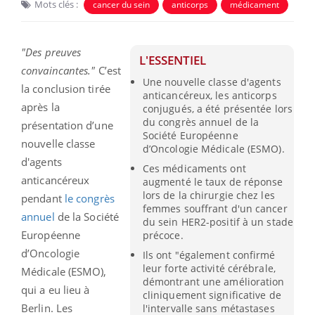
Mots clés :
cancer du sein
anticorps
médicament
"Des preuves
L'ESSENTIEL
convaincantes."
C’est
Une nouvelle classe d'agents
la conclusion tirée
anticancéreux, les anticorps
après la
conjugués, a été présentée lors
du congrès annuel de la
présentation d’une
Société Européenne
nouvelle classe
d’Oncologie Médicale (ESMO).
d'agents
Ces médicaments ont
anticancéreux
augmenté le taux de réponse
lors de la chirurgie chez les
pendant
le congrès
femmes souffrant d'un cancer
annuel
de la Société
du sein HER2-positif à un stade
Européenne
précoce.
d’Oncologie
Ils ont "également confirmé
leur forte activité cérébrale,
Médicale (ESMO),
démontrant une amélioration
qui a eu lieu à
cliniquement significative de
Berlin. Les
l'intervalle sans métastases