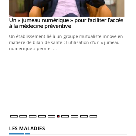
Un « jumeau numérique » pour faciliter l’accès
Youtube
Youtube
à la médecine préventive
Un établissement lié à un groupe mutualiste innove en
e
matière de bilan de santé : l'utilisation d'un « jumeau
numérique » permet ...
COU
You
Coup
vous
épis
LES MALADIES