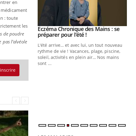
entrer en
ce médicament
n : toute
rictement les
ale : et si on
Eczéma Chronique des Mains : se
Youtube
as de poudre
ube
Youtube
préparer pour l’été !
 pas l’alvéole
e diabète de type 2
L'été arrive… et avec lui, un tout nouveau
çues chez les
rythme de vie ! Vacances, plage, piscine,
ez les soignants.
soleil, activités en plein air… Nos mains
sont ...
Di
You
'inscrire
Le 
nom
dia
défi