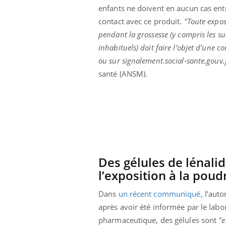
enfants ne doivent en aucun cas ent
Éclipse solaire du 12 août
: “Des verres adaptés,
contact avec ce produit.
"Toute expos
c'est indispensable pour
la santé des yeux”
pendant la grossesse (y compris les s
inhabituels) doit faire l’objet d’une 
ou sur signalement.social-sante.gouv.
santé (ANSM).
Des gélules de lénal
l’exposition à la poud
Dans
un récent communiqué
, l’aut
après avoir été informée par le labor
pharmaceutique, des gélules sont
"