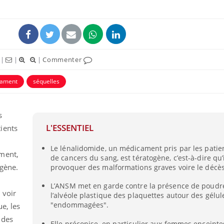
|
|
|
Commenter
ament
séquelles
s
L'ESSENTIEL
ients
Les troubles du sommeil
Syndrom
Le lénalidomide, un médicament pris par les patie
modifient votre cerveau !
quels so
ment,
de cancers du sang, est tératogène, c’est-à-dire qu’
exercice
ogène.
provoquer des malformations graves voire le décè
L’ANSM met en garde contre la présence de poudr
Mon enfant est-il trop
Comment
 voir
l’alvéole plastique des plaquettes autour des gélul
sensible ou simplement
pendant
très empathique ?
"endommagées".
e, les
 des
Elle préconise, en particulier aux femmes enceinte