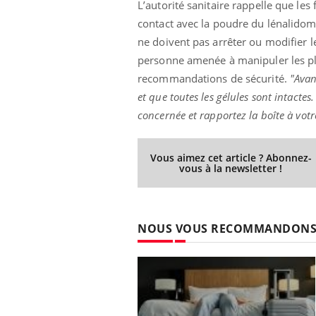
L’autorité sanitaire rappelle que le
contact avec la poudre du lénalidom
ne doivent pas arrêter ou modifier 
personne amenée à manipuler les pla
Eczéma Chronique des Mains :
Car
Youtube
You
recommandations de sécurité.
"Avant
Youtube
expliquer ma maladie
pré
et que toutes les gélules sont intacte
Il y a des sujets qui sont faciles à aborder...
Fati
concernée et rapportez la boîte à vot
d'autres non ! D'un côté, poser des
mêm
questions sur la maladie d'un proche c'est
care
montrer ...
...
Vous aimez cet article ? Abonnez-
vous à la newsletter !
NOUS VOUS RECOMMANDON