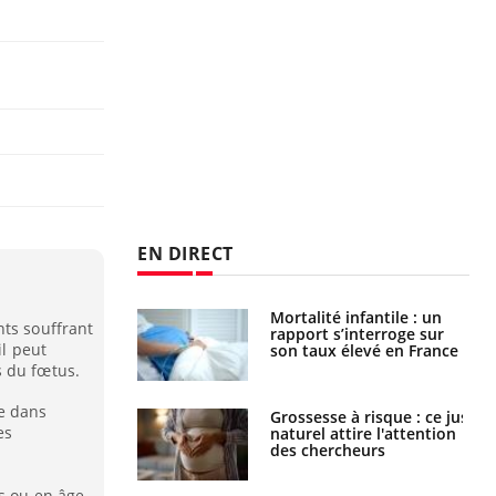
EN DIRECT
e métabolique :
Mortalité infantile : un
nts souffrant
nt les meilleurs
rapport s’interroge sur
il peut
s physiques ?
son taux élevé en France
s du fœtus.
e dans
 éviter une otite
Grossesse à risque : ce jus
es
 les vacances ?
naturel attire l'attention
des chercheurs
s ou en âge