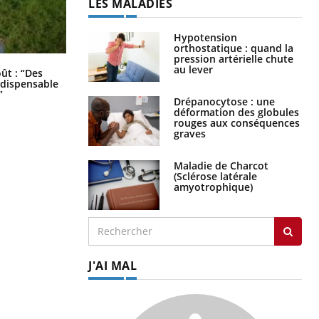
LES MALADIES
Hypotension
orthostatique : quand la
pression artérielle chute
au lever
Les troubles du sommeil modifient
oût : “Des
votre cerveau !
indispensable
”
Drépanocytose : une
déformation des globules
rouges aux conséquences
graves
Maladie de Charcot
(Sclérose latérale
amyotrophique)
J'AI MAL