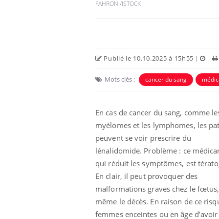
FAHRONI/ISTOCK
Publié le 10.10.2025 à 15h55
|
|
Mots clés :
cancer du sang
médic
En cas de cancer du sang, comme le
myélomes et les lymphomes, les pat
peuvent se voir prescrire du
Fatigue en vacances :
normal ou signe d’une
lénalidomide. Problème : ce médica
maladie ?
qui réduit les symptômes, est térat
En clair, il peut provoquer des
Et si les caries pouvaient
malformations graves chez le fœtus,
bientôt disparaître sans
plombage ?
même le décès. En raison de ce risqu
femmes enceintes ou en âge d’avoir