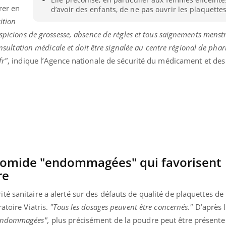
rer en
Bébés, jeunes enfants :
Hantavir
d’avoir des enfants, de ne pas ouvrir les plaquette
quelle trousse à
détecté 
ition
pharmacie pour les
en Fran
vacances ?
uspicions de grossesse, absence de règles et tous saignements menst
consultation médicale et doit être signalée au centre régional de ph
fr"
, indique l’Agence nationale de sécurité du médicament et des
idomide "endommagées" qui favorisent
re
orité sanitaire a alerté sur des défauts de qualité de plaquettes d
atoire Viatris.
"Tous les dosages peuvent être concernés."
D’après l
endommagées",
plus précisément de la poudre peut être présente