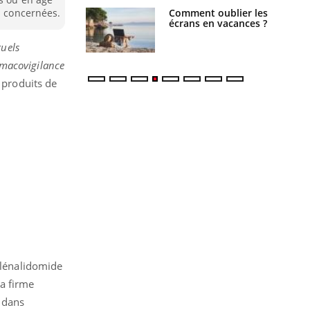
us : un cas
Comment oublier les
s concernées.
chez un touriste
écrans en vacances ?
ce
ruels
armacovigilance
 produits de
e lénalidomide
a firme
 dans