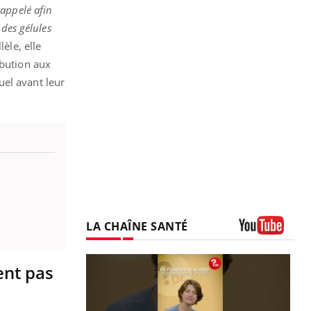
rappelé afin
 des gélules
èle, elle
ibution aux
uel avant leur
LA CHAÎNE SANTÉ
Youtube
ent pas