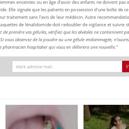
s femmes enceintes ou en âge d’avoir des enfants ne doivent pas 
ide. Elle signale que les patients en possession d’une boîte de 
leur traitement sans l’avis de leur médecin. Autre recommandatio
quettes de lénalidomide doit redoubler de vigilance et suivre st
ence en fer : comprendre pour
Insuline & Charge ment
tube
Youtube
 de prendre vos gélules, vérifiez que les alvéoles ne contiennent p
Youtube
Yout
venir
osait en parler??
s. Si vous observez de la poudre ou une gélule endommagée, n’ouvrez
gue, irritabilité, brouillard mental ou
En 2026, l'insuline dans l
re pharmacien hospitalier qui vous en délivrera une nouvelle."
e alopécie… Les symptômes de la
reste entourée d'idées re
nce en fer sont multiples ce qui la rend
patients comme parfois ch
S
S