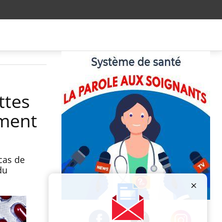
ttes
ment
cas de
du
Publicité