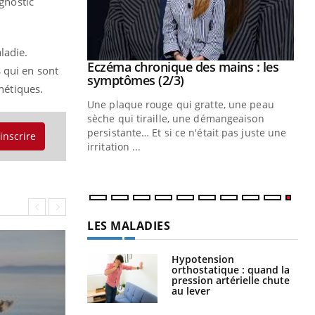
agnostic
ladie.
 mains : au
Eczéma chronique des mains : les
Youtube
s qui en sont
be
Youtube
symptômes (2/3)
énétiques.
ès Zaraa,
Une plaque rouge qui gratte, une peau
us explique
sèche qui tiraille, une démangeaison
ins au quotidien
persistante… Et si ce n'était pas juste une
'inscrire
irritation ...
LES MALADIES
Hypotension
orthostatique : quand la
pression artérielle chute
au lever