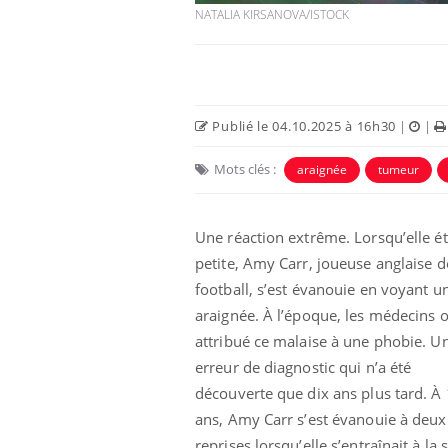
NATALIA KIRSANOVA/ISTOCK
Publié le 04.10.2025 à 16h30
|
|
Mots clés :
araignée
tumeur
Une réaction extrême. Lorsqu’elle ét
petite, Amy Carr, joueuse anglaise d
football, s’est évanouie en voyant u
araignée. À l’époque, les médecins 
attribué ce malaise à une phobie. U
erreur de diagnostic qui n’a été
découverte que dix ans plus tard. À
ans, Amy Carr s’est évanouie à deux
reprises lorsqu’elle s’entraînait à la s