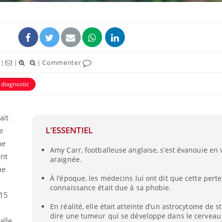
|
|
|
Commenter
diagnostic
ait
L'ESSENTIEL
e
Mortalit
ne
rapport 
Amy Carr, footballeuse anglaise, s’est évanouie en
ont
son tau
araignée.
ne
À l’époque, les médecins lui ont dit que cette pert
Grossess
connaissance était due à sa phobie.
naturel 
 15
des che
En réalité, elle était atteinte d’un astrocytome de st
dire une tumeur qui se développe dans le cerveau
alle