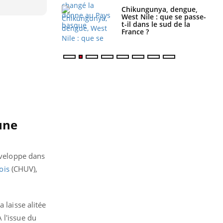
 oublier les
Chikungunya, dengue,
en vacances ?
West Nile : que se passe-
t-il dans le sud de la
France ?
une
développe dans
ois
(CHUV), ​​
la laisse alitée
 l'issue du