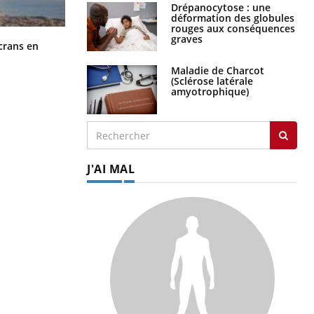
Drépanocytose : une
déformation des globules
rouges aux conséquences
graves
Toujours connectés : comment le
crans en
travail empiète de plus en plus sur
nos soirées
Maladie de Charcot
(Sclérose latérale
amyotrophique)
J'AI MAL