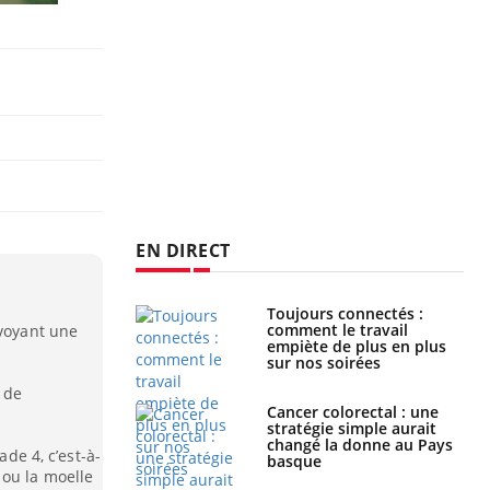
EN DIRECT
é infantile : un
Toujours connectés :
s’interroge sur
comment le travail
 voyant une
x élevé en France
empiète de plus en plus
sur nos soirées
e de
e à risque : ce jus
Cancer colorectal : une
attire l'attention
stratégie simple aurait
rcheurs
changé la donne au Pays
ade 4, c’est-à-
basque
 ou la moelle