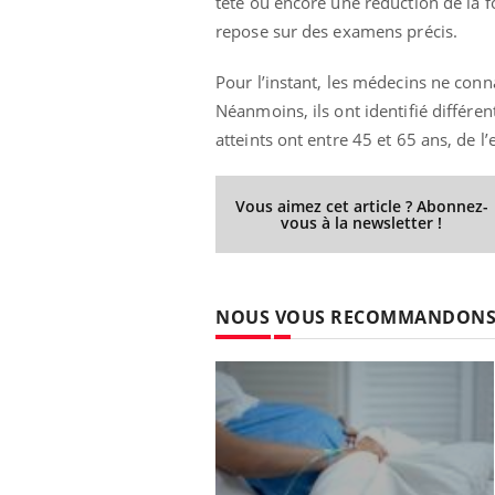
tête ou encore une réduction de la fo
repose sur des examens précis.
Pour l’instant, les médecins ne con
Youtube
ue » pour
COUP DE FOOD sur le diabète
Qua
Youtube
You
Néanmoins, ils ont identifié différent
médecine
êtr
atteints ont entre 45 et 65 ans, de 
Coup de food sur le diabète, c'est votre
"Les
nouveau rendez-vous culinaire qui
 groupe
qual
bouscule les idées reçues ! Dans cet
Vous aimez cet article ? Abonnez-
ère de bilan de
Doc
épisode, une ...
vous à la newsletter !
« jumeau
dire
NOUS VOUS RECOMMANDON