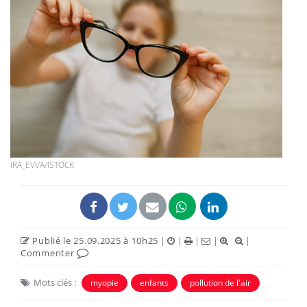
IRA_EVVA/ISTOCK
Publié le 25.09.2025 à 10h25
|
|
|
|
|
Commenter
Mots clés :
myopie
enfants
pollution de l'air