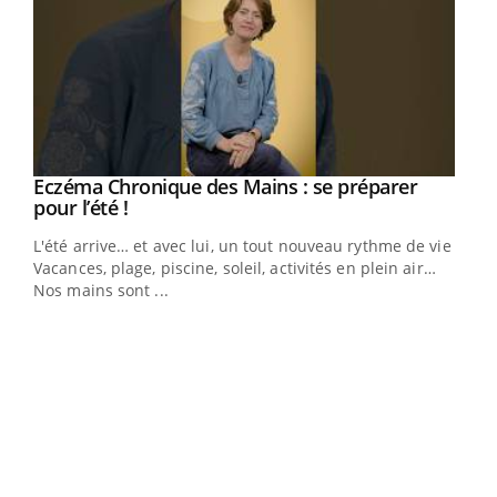
Eczéma Chronique des Mains : se préparer
Youtube
Youtube
pour l’été !
L'été arrive… et avec lui, un tout nouveau rythme de vie !
Vacances, plage, piscine, soleil, activités en plein air…
Nos mains sont ...
Dia
You
Le 
pers
ques