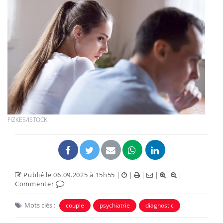
FIZKES/ISTOCK
Publié le 06.09.2025 à 15h55
|
|
|
|
|
Commenter
Mots clés :
couple
psychiatrie
diagnostic