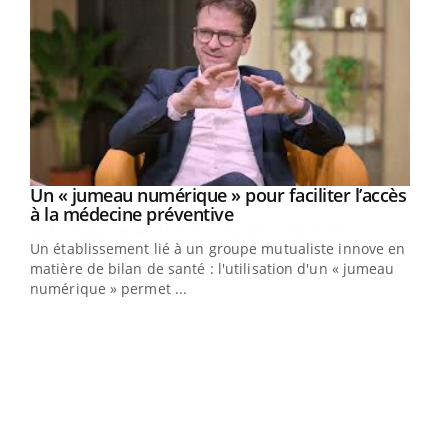
Un « jumeau numérique » pour faciliter l’accès
Youtube
Youtube
à la médecine préventive
Un établissement lié à un groupe mutualiste innove en
e
matière de bilan de santé : l'utilisation d'un « jumeau
numérique » permet ...
COU
You
Coup
vous
épis