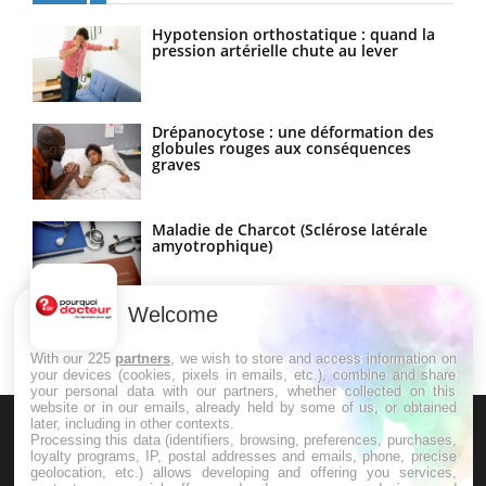
Hypotension orthostatique : quand la
pression artérielle chute au lever
Drépanocytose : une déformation des
globules rouges aux conséquences
graves
Maladie de Charcot (Sclérose latérale
amyotrophique)
Welcome
With our 225
partners
, we wish to store and access information on
your devices (cookies, pixels in emails, etc.), combine and share
your personal data with our partners, whether collected on this
website or in our emails, already held by some of us, or obtained
later, including in other contexts.
Processing this data (identifiers, browsing, preferences, purchases,
loyalty programs, IP, postal addresses and emails, phone, precise
geolocation, etc.) allows developing and offering you services,